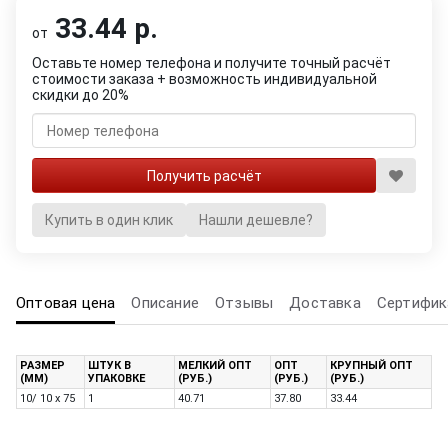
33.44 р.
от
Оставьте номер телефона и получите точный расчёт
стоимости заказа + возможность индивидуальной
скидки до 20%
Купить в один клик
Нашли дешевле?
Оптовая цена
Описание
Отзывы
Доставка
Сертифик
РАЗМЕР
ШТУК В
МЕЛКИЙ ОПТ
ОПТ
КРУПНЫЙ ОПТ
(ММ)
УПАКОВКЕ
(РУБ.)
(РУБ.)
(РУБ.)
10/ 10 x 75
1
40.71
37.80
33.44