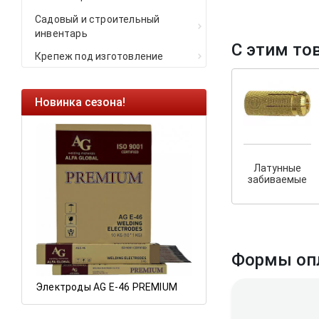
Садовый и строительный
инвентарь
С этим то
Крепеж под изготовление
Новинка сезона!
Ликвидация остат
Саморезы кровельны
HARPOON EURO
Латунные
Ликвидация складск
забиваемые
остатков по ценам 20
Формы оп
Электроды AG E-46 PREMIUM