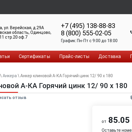
+7 (495) 138-88-83
а
,
ул. Верейская, д.29А
8 (800) 555-02-05
вская область, Одинцово
,
11 стр.20 оф.7
График:
Пн-Пт c 9:00 до 18:00
атьи
Сертификаты
Прайс-листы
Доставка
\
Анкера
\
Анкер клиновой А-КА Горячий цинк 12/ 90 x 180
новой А-КА Горячий цинк 12/ 90 x 180
исать отзыв
85.05 
от
Оставьте номе