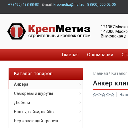
+7 (495) 138-88-83
E-mail:
krepmetiz@mail.ru
8 (800) 555-02-05
121357
Москв
143000
Моско
Внуковская д.
Главная
О компании
Ст
Каталог товаров
Главная
\
Каталог
Анкер кли
Анкера
Саморезы и шурупы
Нап
Дюбели
Болты, гайки, шайбы
Нержавеющий крепеж