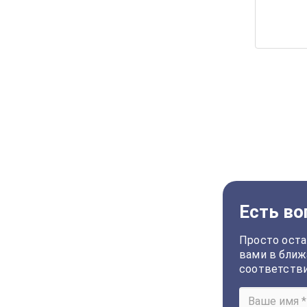
Есть во
Просто оста
вами в ближ
соответств