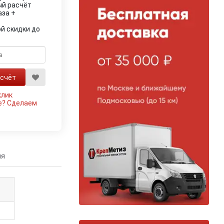
ый расчёт
аза +
й скидки до
клик
е?
Сделаем
ия