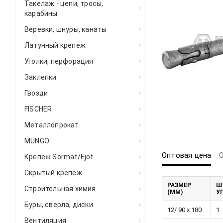
Такелаж - цепи, тросы,
карабины
Веревки, шнуры, канаты
Латунный крепеж
Уголки, перфорация
Заклепки
Гвозди
FISCHER
Металлопрокат
MUNGO
Оптовая цена
Крепеж Sormat/Ejot
Скрытый крепеж
РАЗМЕР
Ш
Строительная химия
(ММ)
У
Буры, сверла, диски
12/ 90 x 180
1
Вентиляция