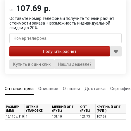
107.69 р.
от
Оставьте номер телефона и получите точный расчёт
стоимости заказа + возможность индивидуальной
скидки до 20%
Купить в один клик
Нашли дешевле?
Оптовая цена
Описание
Отзывы
Доставка
Сертифик
РАЗМЕР
ШТУК В
МЕЛКИЙ ОПТ
ОПТ
КРУПНЫЙ ОПТ
(ММ)
УПАКОВКЕ
(РУБ.)
(РУБ.)
(РУБ.)
16/ 10 x 110
1
131.10
121.73
107.69