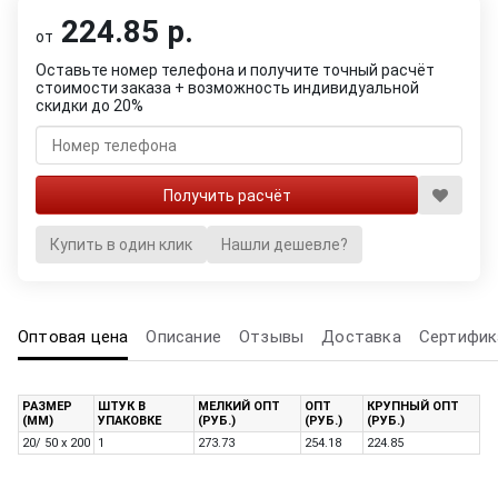
224.85 р.
от
Оставьте номер телефона и получите точный расчёт
стоимости заказа + возможность индивидуальной
скидки до 20%
Купить в один клик
Нашли дешевле?
Оптовая цена
Описание
Отзывы
Доставка
Сертифик
РАЗМЕР
ШТУК В
МЕЛКИЙ ОПТ
ОПТ
КРУПНЫЙ ОПТ
(ММ)
УПАКОВКЕ
(РУБ.)
(РУБ.)
(РУБ.)
20/ 50 x 200
1
273.73
254.18
224.85