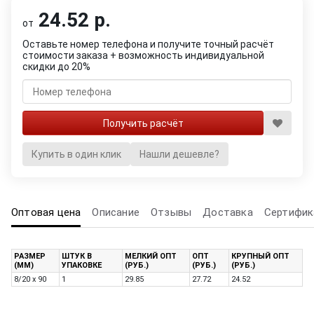
24.52 р.
от
Оставьте номер телефона и получите точный расчёт
стоимости заказа + возможность индивидуальной
скидки до 20%
Купить в один клик
Нашли дешевле?
Оптовая цена
Описание
Отзывы
Доставка
Сертифик
РАЗМЕР
ШТУК В
МЕЛКИЙ ОПТ
ОПТ
КРУПНЫЙ ОПТ
(ММ)
УПАКОВКЕ
(РУБ.)
(РУБ.)
(РУБ.)
8/20 x 90
1
29.85
27.72
24.52