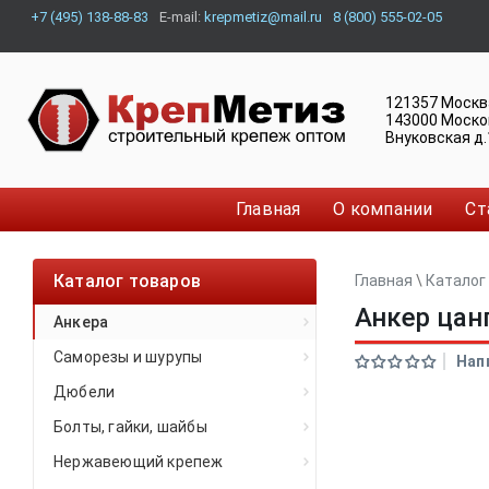
+7 (495) 138-88-83
E-mail:
krepmetiz@mail.ru
8 (800) 555-02-05
121357
Москв
143000
Моско
Внуковская д.
Главная
О компании
Ст
Каталог товаров
Главная
\
Каталог
Анкер цан
Анкера
Саморезы и шурупы
Нап
Дюбели
Болты, гайки, шайбы
Нержавеющий крепеж