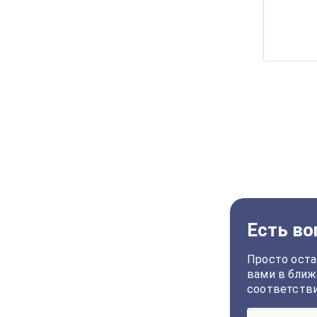
Есть во
Просто оста
вами в ближ
соответств