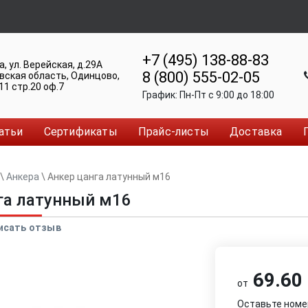
+7 (495) 138-88-83
а
,
ул. Верейская, д.29А
8 (800) 555-02-05
вская область, Одинцово
,
11 стр.20 оф.7
График:
Пн-Пт c 9:00 до 18:00
атьи
Сертификаты
Прайс-листы
Доставка
\
Анкера
\
Анкер цанга латунный м16
га латунный м16
исать отзыв
69.60 
от
Оставьте номе