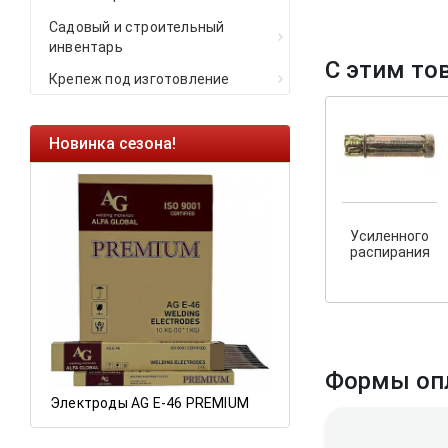
Садовый и строительный
инвентарь
С этим то
Крепеж под изготовление
Новинка сезона!
Ликвидация оста
Саморезы кровель
HARPOON EURO
Усиленного
Ликвидация склад
распирания
остатков по ценам 
а
Формы оп
Электроды AG E-46 PREMIUM