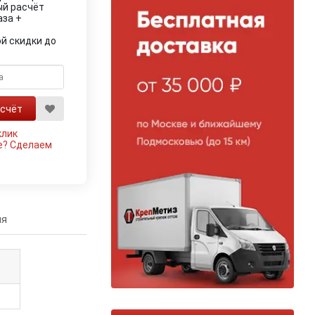
ый расчёт
аза +
й скидки до
клик
е?
Сделаем
ия