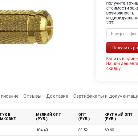
получите точн
стоимости зак
возможность
индивидуально
20%
Купить в один 
Нашли дешевл
скидку!
Описание
Отзывы
Доставка
Сертификаты и документац
ТУК В
МЕЛКИЙ ОПТ
ОПТ
КРУПНЫЙ ОПТ
ПАКОВКЕ
(РУБ.)
(РУБ.)
(РУБ.)
104.40
83.52
69.60