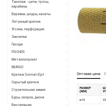
Такелаж - цепи, тросы,
карабины
Веревки, шнуры, канаты
Латунный крепеж
Уголки, перфорация
Заклепки
Гвозди
FISCHER
Металлопрокат
MUNGO
Оптовая цена
Крепеж Sormat/Ejot
Скрытый крепеж
РАЗМЕР
Ш
Строительная химия
(ММ)
У
Буры, сверла, диски
м16
20
Вентиляция