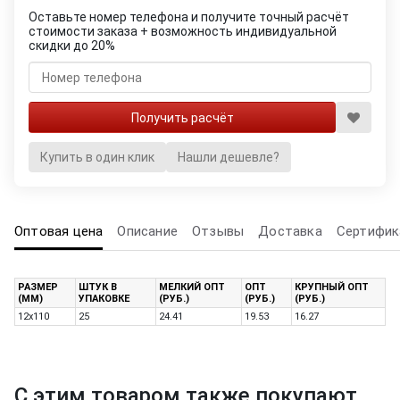
Оставьте номер телефона и получите точный расчёт
стоимости заказа + возможность индивидуальной
скидки до 20%
Купить в один клик
Нашли дешевле?
Оптовая цена
Описание
Отзывы
Доставка
Сертифик
РАЗМЕР
ШТУК В
МЕЛКИЙ ОПТ
ОПТ
КРУПНЫЙ ОПТ
(ММ)
УПАКОВКЕ
(РУБ.)
(РУБ.)
(РУБ.)
12х110
25
24.41
19.53
16.27
С этим товаром также покупают