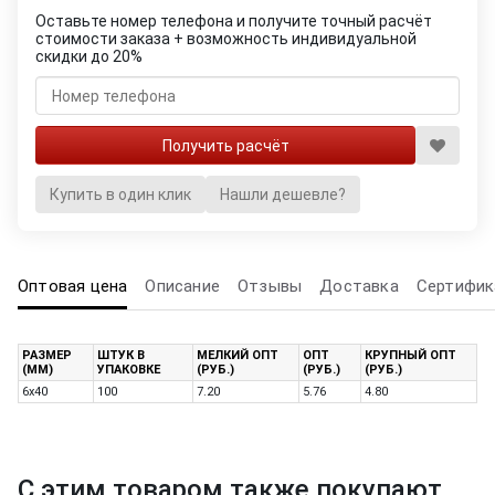
Оставьте номер телефона и получите точный расчёт
стоимости заказа + возможность индивидуальной
скидки до 20%
Купить в один клик
Нашли дешевле?
Оптовая цена
Описание
Отзывы
Доставка
Сертифик
РАЗМЕР
ШТУК В
МЕЛКИЙ ОПТ
ОПТ
КРУПНЫЙ ОПТ
(ММ)
УПАКОВКЕ
(РУБ.)
(РУБ.)
(РУБ.)
6х40
100
7.20
5.76
4.80
С этим товаром также покупают