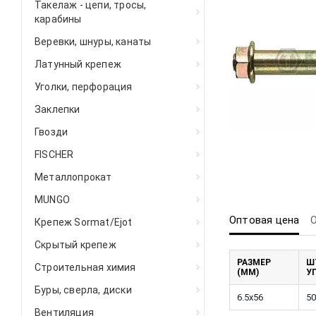
Такелаж - цепи, тросы,
карабины
Веревки, шнуры, канаты
Латунный крепеж
Уголки, перфорация
Заклепки
Гвозди
FISCHER
Металлопрокат
MUNGO
Оптовая цена
Крепеж Sormat/Ejot
Скрытый крепеж
РАЗМЕР
Ш
Строительная химия
(ММ)
У
Буры, сверла, диски
6.5x56
50
Вентиляция