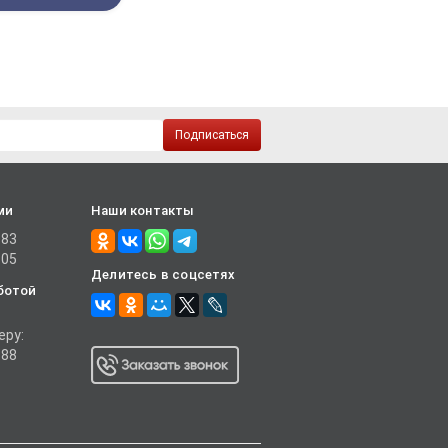
Подписаться
ми
Наши контакты
-83
-05
Делитесь в соцсетях
ботой
еру:
-88