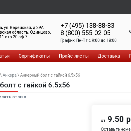
+7 (495) 138-88-83
а
,
ул. Верейская, д.29А
8 (800) 555-02-05
вская область, Одинцово
,
11 стр.20 оф.7
График:
Пн-Пт c 9:00 до 18:00
атьи
Сертификаты
Прайс-листы
Доставка
\
Анкера
\
Анкерный болт с гайкой 6.5x56
болт с гайкой 6.5x56
исать отзыв
9.50 р
от
Оставьте номе