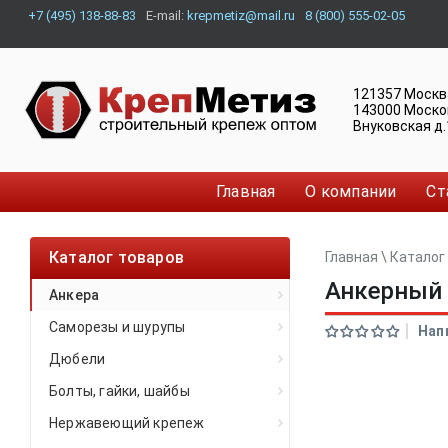
+7 (495) 138-88-83
E-mail:
krepmetiz@mail.ru
8 (800) 555-02-05
121357
Москв
143000
Моско
Внуковская д.
Главная
О компании
Ст
Каталог товаров
Главная
\
Каталог
Анкерный 
Анкера
Саморезы и шурупы
Нап
Дюбели
Болты, гайки, шайбы
Нержавеющий крепеж