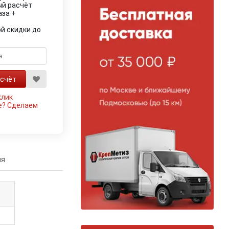
ый расчёт
аза +
й скидки до
клик
е?
Сделаем
ия