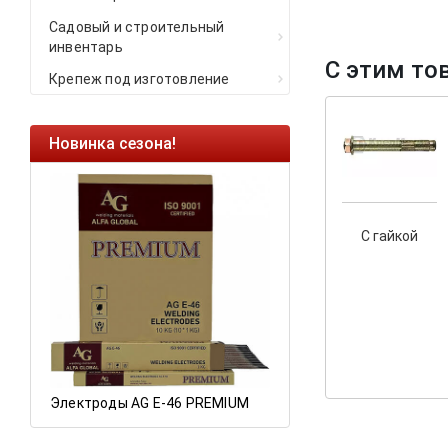
Садовый и строительный
инвентарь
С этим то
Крепеж под изготовление
Новинка сезона!
Ликвидация оста
Саморезы кровель
HARPOON EURO
С гайкой
Ликвидация склад
остатков по ценам 
а
Электроды AG E-46 PREMIUM