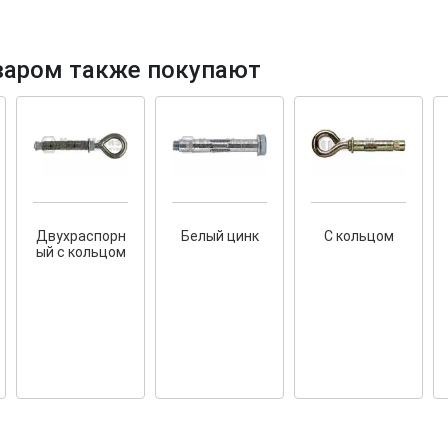
варом также покупают
тков!
Cкрытый крепеж
ные HKR-R
Крепление террас и фасадов
У нас появился
скрытый
Двухраспорн
Белый цинк
С кольцом
крепеж для деревянных террас
ских
ый с кольцом
и фасадов
.
2020 года!