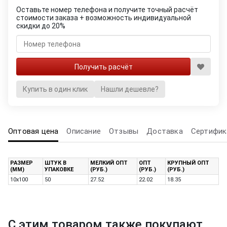
Оставьте номер телефона и получите точный расчёт
стоимости заказа + возможность индивидуальной
скидки до 20%
Купить в один клик
Нашли дешевле?
Оптовая цена
Описание
Отзывы
Доставка
Сертифик
РАЗМЕР
ШТУК В
МЕЛКИЙ ОПТ
ОПТ
КРУПНЫЙ ОПТ
(ММ)
УПАКОВКЕ
(РУБ.)
(РУБ.)
(РУБ.)
10х100
50
27.52
22.02
18.35
С этим товаром также покупают