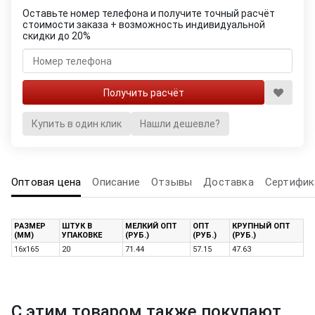
Оставьте номер телефона и получите точный расчёт
стоимости заказа + возможность индивидуальной
скидки до 20%
Купить в один клик
Нашли дешевле?
Оптовая цена
Описание
Отзывы
Доставка
Сертифик
РАЗМЕР
ШТУК В
МЕЛКИЙ ОПТ
ОПТ
КРУПНЫЙ ОПТ
(ММ)
УПАКОВКЕ
(РУБ.)
(РУБ.)
(РУБ.)
16х165
20
71.44
57.15
47.63
С этим товаром также покупают