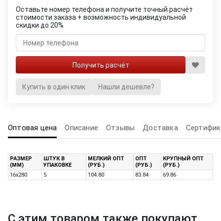
Оставьте номер телефона и получите точный расчёт
стоимости заказа + возможность индивидуальной
скидки до 20%
Купить в один клик
Нашли дешевле?
Оптовая цена
Описание
Отзывы
Доставка
Сертифик
РАЗМЕР
ШТУК В
МЕЛКИЙ ОПТ
ОПТ
КРУПНЫЙ ОПТ
(ММ)
УПАКОВКЕ
(РУБ.)
(РУБ.)
(РУБ.)
16х280
5
104.80
83.84
69.86
С этим товаром также покупают