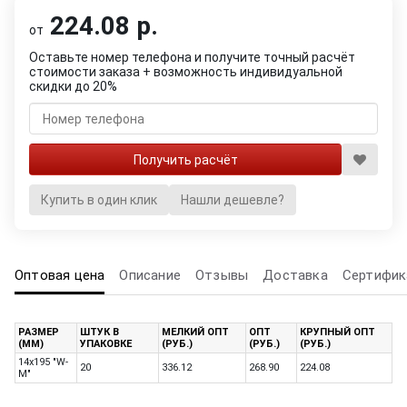
224.08 р.
от
Оставьте номер телефона и получите точный расчёт
стоимости заказа + возможность индивидуальной
скидки до 20%
Купить в один клик
Нашли дешевле?
Оптовая цена
Описание
Отзывы
Доставка
Сертифик
РАЗМЕР
ШТУК В
МЕЛКИЙ ОПТ
ОПТ
КРУПНЫЙ ОПТ
(ММ)
УПАКОВКЕ
(РУБ.)
(РУБ.)
(РУБ.)
14х195 "W-
20
336.12
268.90
224.08
M"