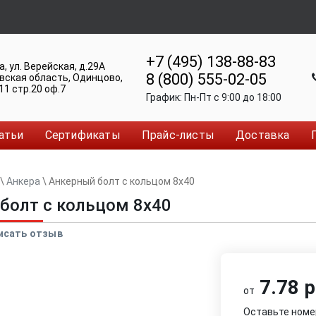
+7 (495) 138-88-83
а
,
ул. Верейская, д.29А
8 (800) 555-02-05
вская область, Одинцово
,
11 стр.20 оф.7
График:
Пн-Пт c 9:00 до 18:00
атьи
Сертификаты
Прайс-листы
Доставка
\
Анкера
\
Анкерный болт с кольцом 8x40
болт с кольцом 8x40
исать отзыв
7.78 р
от
Оставьте номе