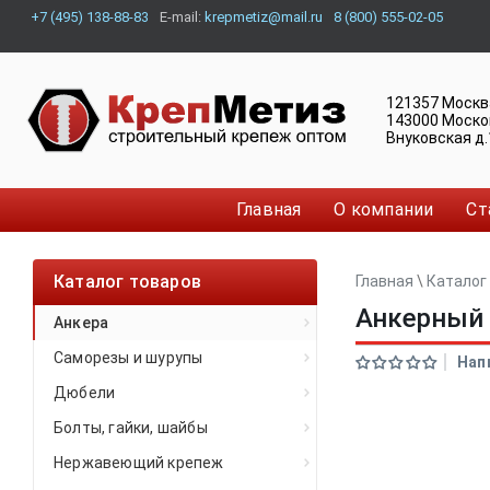
+7 (495) 138-88-83
E-mail:
krepmetiz@mail.ru
8 (800) 555-02-05
121357
Москв
143000
Моско
Внуковская д.
Главная
О компании
Ст
Каталог товаров
Главная
\
Каталог
Анкерный 
Анкера
Саморезы и шурупы
Нап
Дюбели
Болты, гайки, шайбы
Нержавеющий крепеж