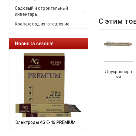
Садовый и строительный
инвентарь
С этим то
Крепеж под изготовление
Новинка сезона!
Ликвидация оста
Саморезы кровель
HARPOON EURO
Двухраспорн
Ликвидация склад
ый
остатков по ценам 
а
Электроды AG E-46 PREMIUM