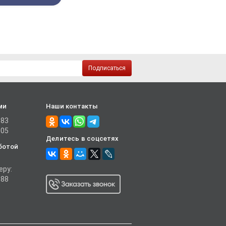
Подписаться
ми
Наши контакты
-83
-05
Делитесь в соцсетях
ботой
еру:
-88