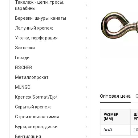
Такелаж - цепи, тросы,
карабины
Веревки, шнуры, канаты
Латунный крепеж
Уголки, перфорация
Заклепки
Гвозди
FISCHER
Металлопрокат
MUNGO
Оптовая цена
Крепеж Sormat/Ejot
Скрытый крепеж
РАЗМЕР
Ш
Строительная химия
(ММ)
У
Буры, сверла, диски
8х40
10
Вентиляция