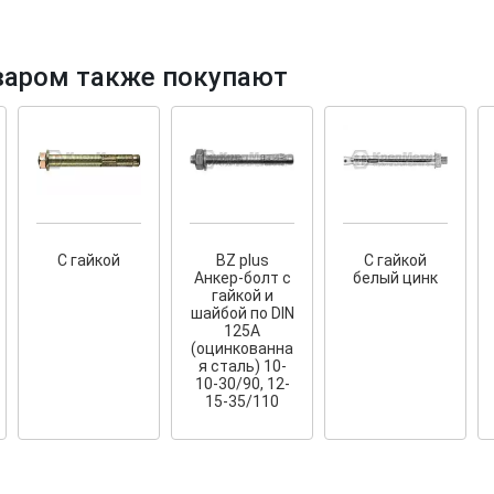
варом также покупают
тков!
Cкрытый крепеж
ные HKR-R
Крепление террас и фасадов
У нас появился
скрытый
С гайкой
BZ plus
С гайкой
крепеж для деревянных террас
ских
Анкер-болт с
белый цинк
и фасадов
.
2020 года!
гайкой и
шайбой по DIN
125A
(оцинкованна
я сталь) 10-
10-30/90, 12-
15-35/110