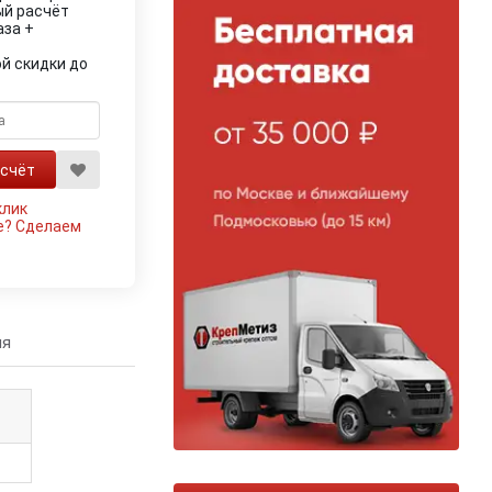
ый расчёт
аза +
й скидки до
клик
е?
Сделаем
ия