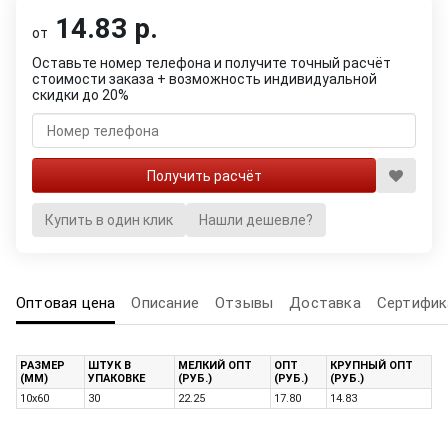
14.83 р.
от
Оставьте номер телефона и получите точный расчёт
стоимости заказа + возможность индивидуальной
скидки до 20%
Купить в один клик
Нашли дешевле?
Оптовая цена
Описание
Отзывы
Доставка
Сертифик
РАЗМЕР
ШТУК В
МЕЛКИЙ ОПТ
ОПТ
КРУПНЫЙ ОПТ
(ММ)
УПАКОВКЕ
(РУБ.)
(РУБ.)
(РУБ.)
10х60
30
22.25
17.80
14.83