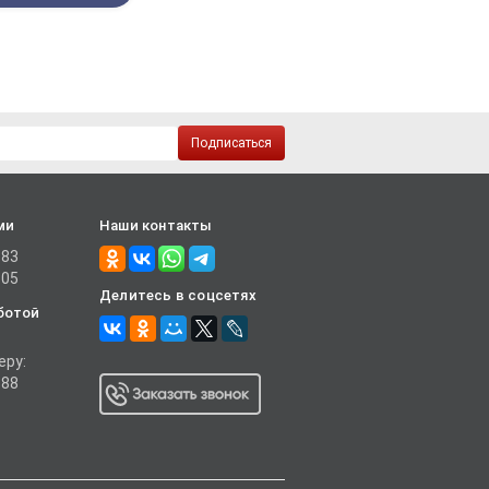
Подписаться
ми
Наши контакты
-83
-05
Делитесь в соцсетях
ботой
еру:
-88