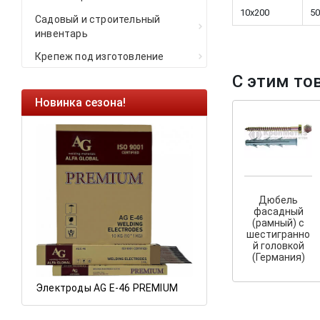
10x200
50
Садовый и строительный
инвентарь
Крепеж под изготовление
С этим то
Новинка сезона!
Ликвидация оста
Саморезы кровель
HARPOON EURO
Ликвидация склад
остатков по ценам 
Дюбель
фасадный
(рамный) с
шестигранно
а
й головкой
(Германия)
Электроды AG E-46 PREMIUM