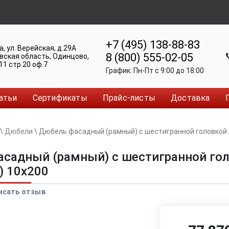
+7 (495) 138-88-83
а
,
ул. Верейская, д.29А
8 (800) 555-02-05
вская область, Одинцово
,
11 стр.20 оф.7
График:
Пн-Пт c 9:00 до 18:00
атьи
Сертификаты
Прайс-листы
Доставка
\
Дюбели
\
Дюбель фасадный (рамный) с шестигранной головкой 
садный (рамный) с шестигранной го
) 10x200
исать отзыв