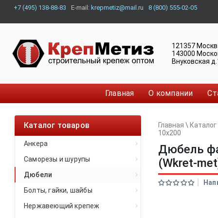
+7 (495) 138-88-83
E-mail:
krepmetiz@mail.ru
8 (800) 555-02-05
121357
Москв
143000
Моско
Внуковская д.
Главная
О компании
Ст
Каталог товаров
Главная
\
Каталог
10x200
Анкера
Дюбель фа
Саморезы и шурупы
(Wkret-met
Дюбели
Нап
Болты, гайки, шайбы
Нержавеющий крепеж