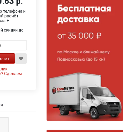
.63 р.
р телефона и
ый расчёт
аза +
й скидки до
клик
е?
Сделаем
ия