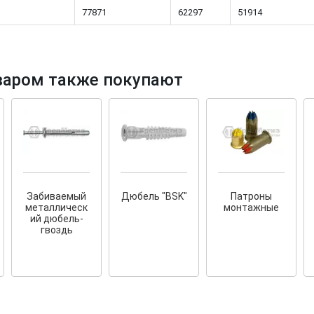
77871
62297
51914
варом также покупают
тков!
Cкрытый крепеж
ные HKR-R
Крепление террас и фасадов
У нас появился
скрытый
крепеж для деревянных террас
ских
и фасадов
.
2020 года!
Забиваемый
Дюбель "BSK"
Патроны
металлическ
монтажные
ий дюбель-
гвоздь