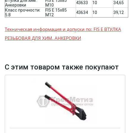
Втулка для хим.
FIS E 15x85
43633
10
34,65
Анкеровки
M10
Класс прочности:
FIS E 15x85
43634
10
39,12
5.8
M12
Техническая информация и допуски по: FIS E ВТУЛКА
РЕЗЬБОВАЯ ДЛЯ ХИМ. АНКЕРОВКИ
С этим товаром также покупают