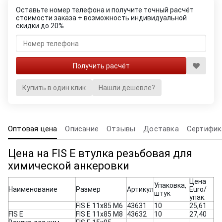
Оставьте номер телефона и получите точный расчёт
стоимости заказа + возможность индивидуальной
скидки до 20%
Купить в один клик
Нашли дешевле?
Оптовая цена
Описание
Отзывы
Доставка
Сертифик
Цена на FIS E втулка резьбовая для
химической анкеровки
Цена
Упаковка,
Наименование
Размер
Артикул
Euro/
штук
упак.
FIS E 11x85 M6
43631
10
25,61
FIS E
FIS E 11x85 M8
43632
10
27,40