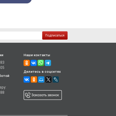
Подписаться
ми
Наши контакты
-83
-05
Делитесь в соцсетях
ботой
еру:
-88