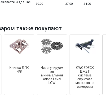
ая пластина для Line
30.00
27.00
24.00
варом также покупают
тков!
Cкрытый крепеж
ные HKR-R
Крепление террас и фасадов
У нас появился
скрытый
крепеж для деревянных террас
ских
и фасадов
.
2020 года!
Клипса ДПК
Нерегулируем
GWOZDECK
№8
ая
ДЖЕТ
минимальная
система
опора Level
скрытого
LOW
монтажа на
саморезы