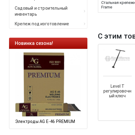
Стальная крепежн
Frame
Садовый и строительный
инвентарь
Крепеж под изготовление
С этим то
Новинка сезона!
Ликвидация оста
Саморезы кровель
HARPOON EURO
Ликвидация склад
остатков по ценам 
Level T
регулировочн
ый ключ
а
Электроды AG E-46 PREMIUM