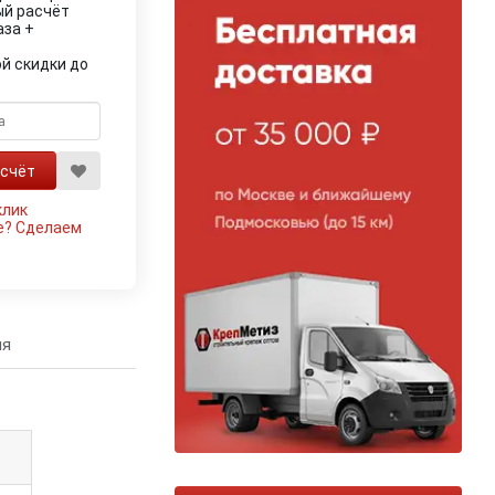
ый расчёт
аза +
й скидки до
клик
е?
Сделаем
ия