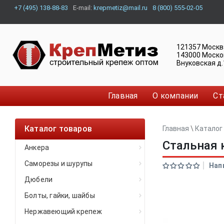
+7 (495) 138-88-83
E-mail:
krepmetiz@mail.ru
8 (800) 555-02-05
121357
Москв
143000
Моско
Внуковская д.
Главная
О компании
Ст
Каталог товаров
Главная
\
Каталог
Стальная 
Анкера
Саморезы и шурупы
Нап
Дюбели
Болты, гайки, шайбы
Нержавеющий крепеж