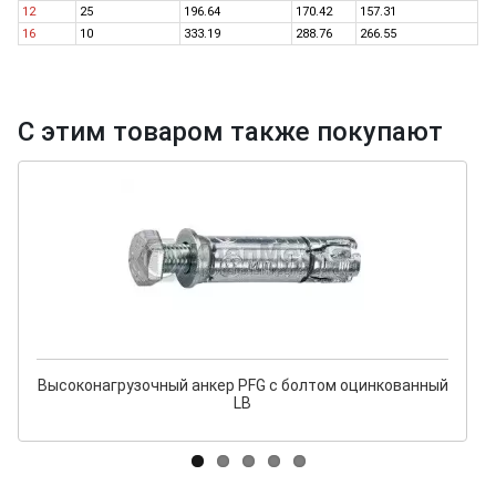
12
25
196.64
170.42
157.31
16
10
333.19
288.76
266.55
С этим товаром также покупают
Высоконагрузочный анкер PFG с болтом оцинкованный
LB