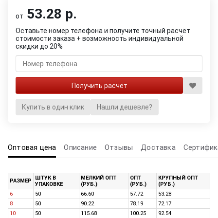
53.28 р.
от
Оставьте номер телефона и получите точный расчёт
стоимости заказа + возможность индивидуальной
скидки до 20%
Купить в один клик
Нашли дешевле?
Оптовая цена
Описание
Отзывы
Доставка
Сертифик
ШТУК В
МЕЛКИЙ ОПТ
ОПТ
КРУПНЫЙ ОПТ
РАЗМЕР
УПАКОВКЕ
(РУБ.)
(РУБ.)
(РУБ.)
6
50
66.60
57.72
53.28
8
50
90.22
78.19
72.17
10
50
115.68
100.25
92.54