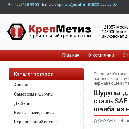
+7 (495) 138-88-83
E-mail:
krepmetiz@mail.ru
8 (800) 555-02-05
121357
Москв
143000
Моско
Внуковская д.
Главная
О компании
Ст
Каталог товаров
Главная
\
Каталог
панелей к бетону,
нержавеющей стал
Анкера
Шурупы дл
Саморезы и шурупы
сталь SAE 
Дюбели
шайба из 
Болты, гайки, шайбы
Нап
Нержавеющий крепеж