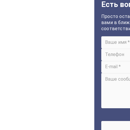
Есть во
Просто оста
вами в ближ
соответств