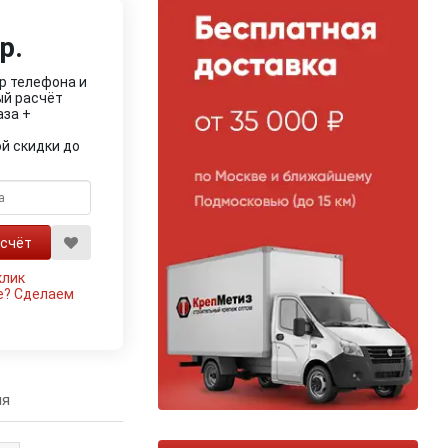
р.
р телефона и
ый расчёт
аза +
й скидки до
клик
е?
Сделаем
ия