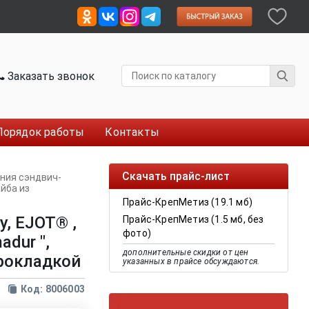
Заказать звонок
Порядок работы
Контакты
Скачать прайс-лист
ния сэндвич-
айба из
Прайс-КрепМетиз (19.1 мб)
, EJOT® ,
Прайс-КрепМетиз (1.5 мб, без
фото)
dur ",
дополнительные скидки от цен
прокладкой
указанных в прайсе обсуждаются.
Код: 8006003