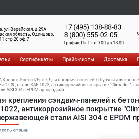
+7 (495) 138-88-83
а
,
ул. Верейская, д.29А
8 (800) 555-02-05
вская область, Одинцово
,
11 стр.20 оф.7
График:
Пн-Пт c 9:00 до 18:00
атьи
Сертификаты
Прайс-листы
Доставка
\
Крепеж Sormat/Ejot
\
Для сэндвич-панелей
\
Шурупы для крепле
 EJOT® , сталь SAE 1022, антикоррозийное покрытие "Сlimadur ", ш
и AISI 304 с EPDM прокладкой
я крепления сэндвич-панелей к бетону
1022, антикоррозийное покрытие "Сlima
нержавеющей стали AISI 304 с EPDM 
исать отзыв