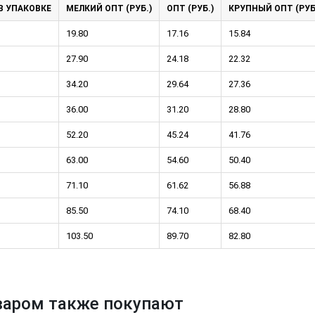
В УПАКОВКЕ
МЕЛКИЙ ОПТ (РУБ.)
ОПТ (РУБ.)
КРУПНЫЙ ОПТ (РУБ
19.80
17.16
15.84
27.90
24.18
22.32
34.20
29.64
27.36
тков!
Cкрытый крепеж
36.00
31.20
28.80
ные HKR-R
Крепление террас и фасадов
52.20
45.24
41.76
63.00
У нас появился
54.60
скрытый
50.40
крепеж для деревянных террас
ских
и фасадов
.
2020 года!
71.10
61.62
56.88
85.50
74.10
68.40
103.50
89.70
82.80
варом также покупают