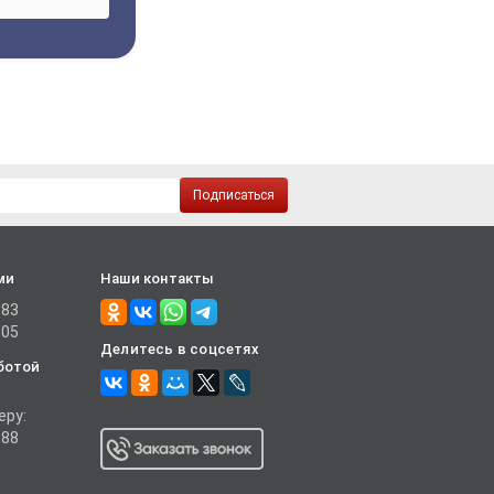
Подписаться
ми
Наши контакты
-83
-05
Делитесь в соцсетях
ботой
еру:
-88