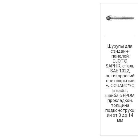
Шурупы для
сэндвич-
панелей
EJOT®
SAPHIR, сталь
SAE 1022,
антикоррозий
ное покрытие
EJOGUARD*/C
limadur,
шайба с EPDM
прокладкой,
толщина
подконструкц
ии от 3 до 14
мм