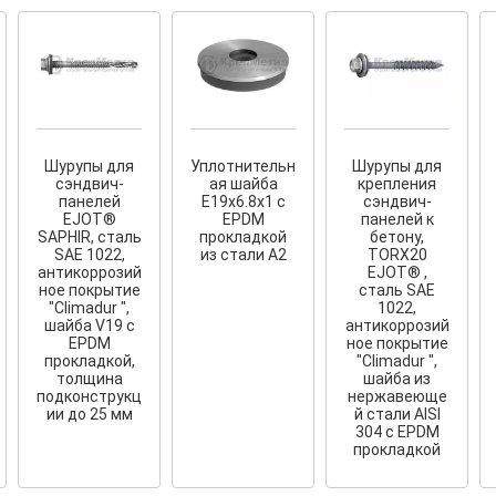
Шурупы для
Уплотнительн
Шурупы для
сэндвич-
ая шайба
крепления
панелей
E19x6.8x1 с
сэндвич-
EJOT®
EPDM
панелей к
SAPHIR, сталь
прокладкой
бетону,
SAE 1022,
из стали А2
TORX20
антикоррозий
EJOT® ,
ное покрытие
сталь SAE
"Сlimadur ",
1022,
шайба V19 с
антикоррозий
EPDM
ное покрытие
прокладкой,
"Сlimadur ",
толщина
шайба из
подконструкц
нержавеюще
ии до 25 мм
й стали AISI
304 с EPDM
прокладкой