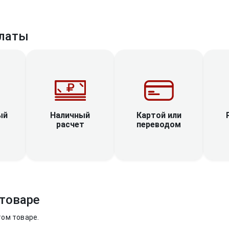
латы
Наличный
ый
Картой или
расчет
переводом
товаре
том товаре.