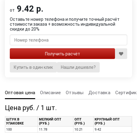
9.42 р.
от
Оставьте номер телефона и получите точный расчёт
стоимости заказа + возможность индивидуальной
скидки до 20%
Купить в один клик
Нашли дешевле?
Оптовая цена
Описание
Отзывы
Доставка
Сертифик
Цена руб. / 1 шт.
ШТУК В
МЕЛКИЙ ОПТ
ОПТ
КРУПНЫЙ ОПТ
УПАКОВКЕ
(РУБ.)
(РУБ.)
(РУБ.)
100
11.78
10.21
9.42