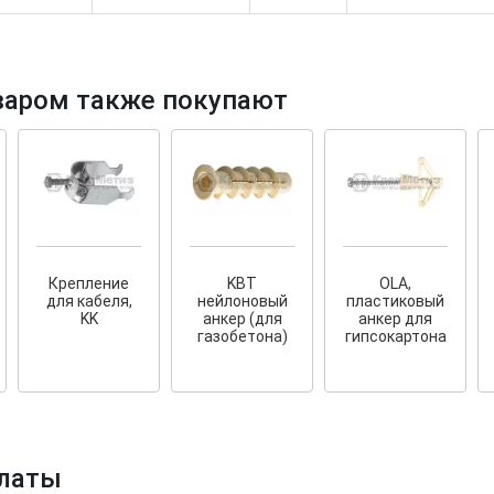
варом также покупают
тков!
Cкрытый крепеж
ные HKR-R
Крепление террас и фасадов
У нас появился
скрытый
крепеж для деревянных террас
ских
Крепление
KBT
OLA,
и фасадов
.
2020 года!
для кабеля,
нейлоновый
пластиковый
KK
анкер (для
анкер для
газобетона)
гипсокартона
латы