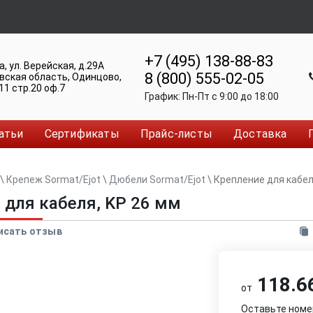
+7 (495) 138-88-83
а
,
ул. Верейская, д.29А
8 (800) 555-02-05
вская область, Одинцово
,
11 стр.20 оф.7
График:
Пн-Пт c 9:00 до 18:00
атьи
Сертификаты
Прайс-листы
Доставка
\
Крепеж Sormat/Ejot
\
Дюбели Sormat/Ejot
\
Крепление для кабел
 для кабеля, KP 26 мм
исать отзыв
118.66
от
Оставьте номе