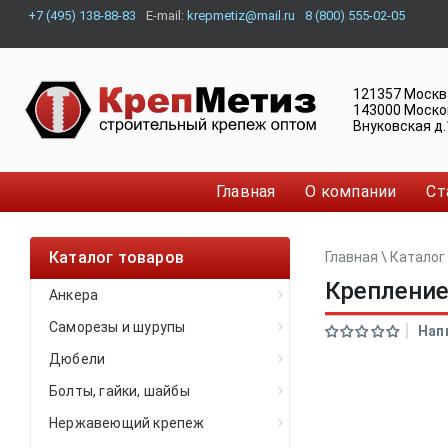
+7 (495) 138-88-83
E-mail:
krepmetiz@mail.ru
8 (800) 555-02-05
121357
Москв
143000
Моско
Внуковская д.
Главная
О компании
Ст
Каталог товаров
Главная
\
Каталог
Крепление
Анкера
Саморезы и шурупы
Нап
Дюбели
Болты, гайки, шайбы
Нержавеющий крепеж