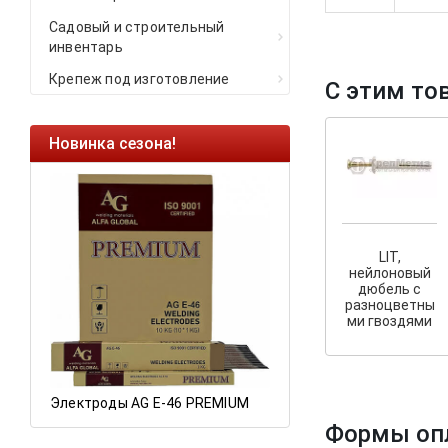
Садовый и строительный
инвентарь
Крепеж под изготовление
С этим то
Новинка сезона!
Ликвидация оста
Саморезы кровель
HARPOON EURO
Ликвидация склад
LIT,
остатков по ценам 
нейлоновый
дюбель с
разноцветны
ми гвоздями
а
Электроды AG E-46 PREMIUM
Формы оп