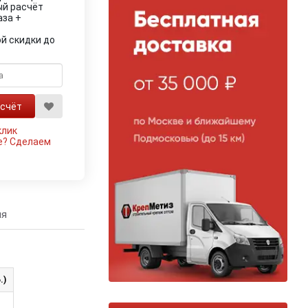
ый расчёт
аза +
й скидки до
клик
е?
Сделаем
ия
.)