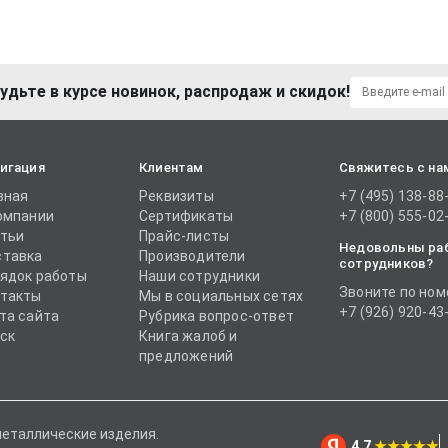
удьте в курсе новинок, распродаж и скидок!
игация
Клиентам
Свяжитесь с на
вная
Реквизиты
+7 (495) 138-88
омпании
Сертификаты
+7 (800) 555-02
тьи
Прайс-листы
Недовольны ра
тавка
Производители
сотрудников?
ядок работы
Наши сотрудники
Звоните по ном
такты
Мы в социальных сетях
+7 (926) 920-43
та сайта
Рубрика вопрос-ответ
ск
Книга жалоб и
предложений
металлические изделия.
4.7
★★★★★