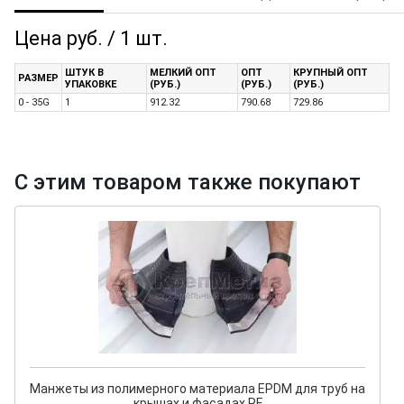
Цена руб. / 1 шт.
ШТУК В
МЕЛКИЙ ОПТ
ОПТ
КРУПНЫЙ ОПТ
РАЗМЕР
УПАКОВКЕ
(РУБ.)
(РУБ.)
(РУБ.)
0 - 35G
1
912.32
790.68
729.86
С этим товаром также покупают
Манжеты из полимерного материала EPDM для труб на
крышах и фасадах RF