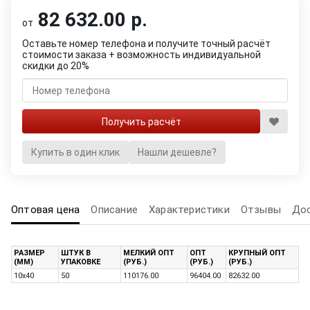
82 632.00 р.
от
Оставьте номер телефона и получите точный расчёт
стоимости заказа + возможность индивидуальной
скидки до 20%
Купить в один клик
Нашли дешевле?
Оптовая цена
Описание
Характеристики
Отзывы
До
РАЗМЕР
ШТУК В
МЕЛКИЙ ОПТ
ОПТ
КРУПНЫЙ ОПТ
(ММ)
УПАКОВКЕ
(РУБ.)
(РУБ.)
(РУБ.)
10х40
50
110176.00
96404.00
82632.00