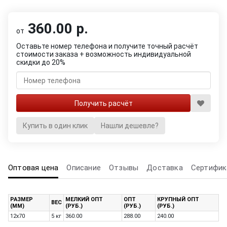
360.00 р.
от
Оставьте номер телефона и получите точный расчёт
стоимости заказа + возможность индивидуальной
скидки до 20%
Купить в один клик
Нашли дешевле?
Оптовая цена
Описание
Отзывы
Доставка
Сертифик
РАЗМЕР
МЕЛКИЙ ОПТ
ОПТ
КРУПНЫЙ ОПТ
ВЕС
(ММ)
(РУБ.)
(РУБ.)
(РУБ.)
12х70
5 кг
360.00
288.00
240.00