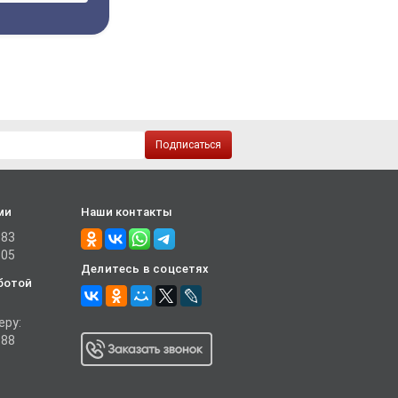
Подписаться
ми
Наши контакты
-83
-05
Делитесь в соцсетях
ботой
еру:
-88