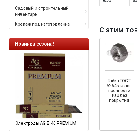
8х20
50
Садовый и строительный
инвентарь
Крепеж под изготовление
С этим то
Новинка сезона!
Ликвидация оста
Саморезы кровель
HARPOON EURO
Ликвидация склад
остатков по ценам 
Гайка ГОСТ
52645 класс
прочности
10.0 без
покрытия
а
Электроды AG E-46 PREMIUM