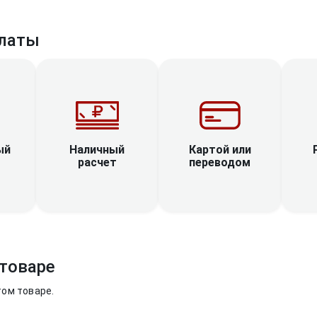
латы
Наличный
ый
Картой или
расчет
переводом
товаре
том товаре.