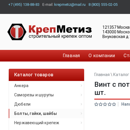
+7 (495) 138-88-83
E-mail:
krepmetiz@mail.ru
8 (800) 555-02-05
121357
Москв
143000
Моско
Внуковская д.
Главная
О компании
Ст
Каталог товаров
Главная
\
Каталог
Винт с по
Анкера
шт.
Саморезы и шурупы
Дюбели
Нап
Болты, гайки, шайбы
Нержавеющий крепеж