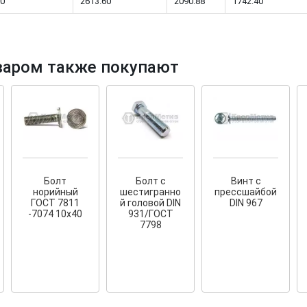
0
2613.60
2090.88
1742.40
варом также покупают
тков!
Cкрытый крепеж
ные HKR-R
Крепление террас и фасадов
У нас появился
скрытый
крепеж для деревянных террас
ских
и фасадов
.
2020 года!
Болт
Болт с
Винт с
норийный
шестигранно
прессшайбой
ГОСТ 7811
й головой DIN
DIN 967
-7074 10х40
931/ГОСТ
7798