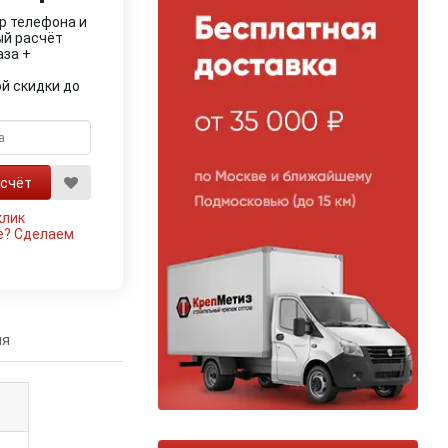
р телефона и
ый расчёт
аза +
й скидки до
клик
е?
Сделаем
ия