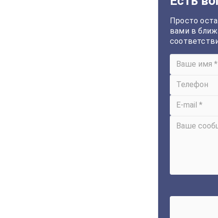
Есть во
Просто оста
вами в ближ
соответств