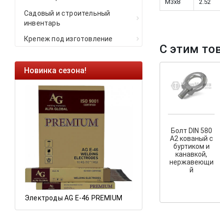
M3x8
2.52
Садовый и строительный
инвентарь
Крепеж под изготовление
С этим то
Новинка сезона!
Ликвидация оста
Саморезы кровель
HARPOON EURO
Ликвидация склад
остатков по ценам 
Болт DIN 580
А2 кованый с
буртиком и
канавкой,
нержавеющи
а
й
Электроды AG E-46 PREMIUM