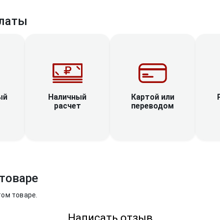
латы
Наличный
ый
Картой или
расчет
переводом
товаре
том товаре.
Написать отзыв