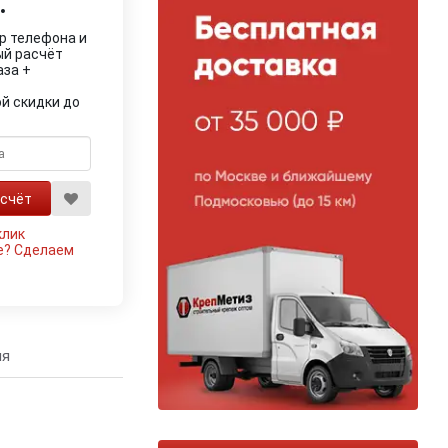
.
р телефона и
ый расчёт
аза +
й скидки до
клик
е?
Сделаем
ия