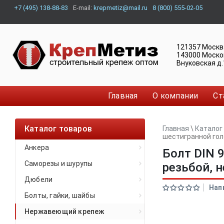
+7 (495) 138-88-83
E-mail:
krepmetiz@mail.ru
8 (800) 555-02-05
121357
Москв
143000
Моско
Внуковская д.
Главная
О компании
Ст
Каталог товаров
Главная
\
Каталог
шестигранной гол
Анкера
Болт DIN 
Саморезы и шурупы
резьбой,
Дюбели
Нап
Болты, гайки, шайбы
Нержавеющий крепеж