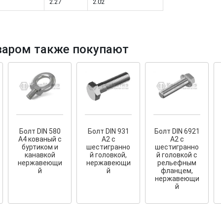
2.27
2.02
варом также покупают
тков!
Cкрытый крепеж
ные HKR-R
Крепление террас и фасадов
У нас появился
скрытый
крепеж для деревянных террас
ских
и фасадов
.
2020 года!
Болт DIN 580
Болт DIN 931
Болт DIN 6921
А4 кованый с
А2 с
А2 с
буртиком и
шестигранно
шестигранно
канавкой
й головкой,
й головкой с
нержавеющи
нержавеющи
рельефным
й
й
фланцем,
нержавеющи
й