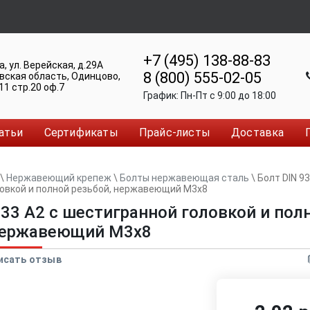
+7 (495) 138-88-83
а
,
ул. Верейская, д.29А
8 (800) 555-02-05
вская область, Одинцово
,
11 стр.20 оф.7
График:
Пн-Пт c 9:00 до 18:00
атьи
Сертификаты
Прайс-листы
Доставка
\
Нержавеющий крепеж
\
Болты нержавеющая сталь
\
Болт DIN 93
овкой и полной резьбой, нержавеющий M3x8
933 А2 с шестигранной головкой и пол
 нержавеющий M3x8
исать отзыв