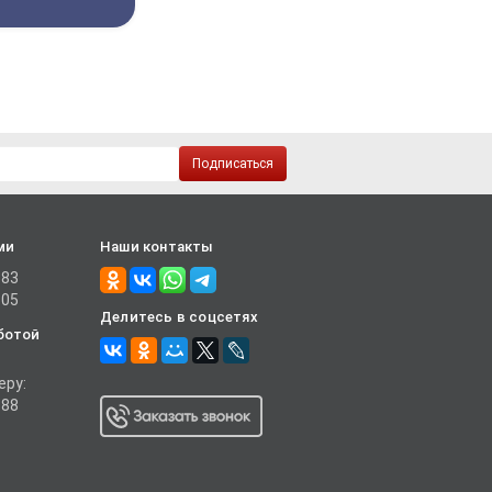
Подписаться
ми
Наши контакты
-83
-05
Делитесь в соцсетях
ботой
еру:
-88