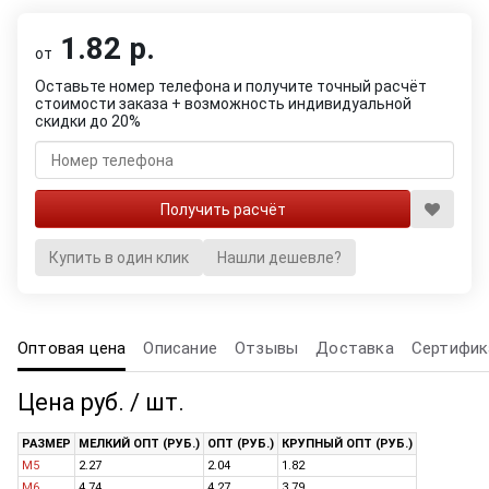
1.82 р.
от
Оставьте номер телефона и получите точный расчёт
стоимости заказа + возможность индивидуальной
скидки до 20%
Купить в один клик
Нашли дешевле?
Оптовая цена
Описание
Отзывы
Доставка
Сертифик
Цена руб. / шт.
РАЗМЕР
МЕЛКИЙ ОПТ (РУБ.)
ОПТ (РУБ.)
КРУПНЫЙ ОПТ (РУБ.)
M5
2.27
2.04
1.82
M6
4.74
4.27
3.79