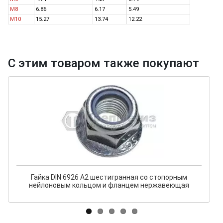
M8
6.86
6.17
5.49
M10
15.27
13.74
12.22
С этим товаром также покупают
Гайка DIN 6926 А2 шестигранная со стопорным
нейлоновым кольцом и фланцем нержавеющая