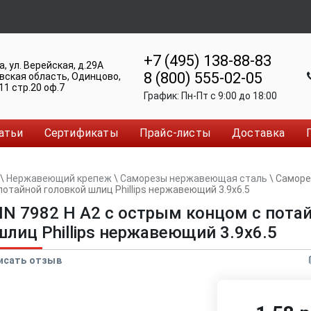
+7 (495) 138-88-83
а
,
ул. Верейская, д.29А
8 (800) 555-02-05
вская область, Одинцово
,
11 стр.20 оф.7
График:
Пн-Пт c 9:00 до 18:00
атьи
Сертификаты
Прайс-листы
Доставка
\
Нержавеющий крепеж
\
Саморезы нержавеющая сталь
\
Саморез
отайной головкой шлиц Phillips нержавеющий 3.9x6.5
IN 7982 H A2 с острым концом с пота
шлиц Phillips нержавеющий 3.9x6.5
исать отзыв