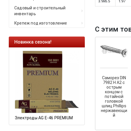
3.9x6.5
1.97
Садовый и строительный
инвентарь
Крепеж под изготовление
С этим то
Новинка сезона!
Ликвидация оста
Саморезы кровель
HARPOON EURO
Ликвидация склад
остатков по ценам 
Саморез DIN
7982 H A2 с
острым
концом с
потайной
а
головкой
шлиц Phillips
нержавеющи
й
Электроды AG E-46 PREMIUM