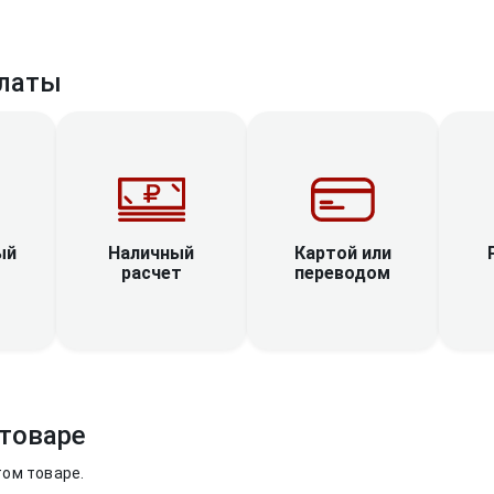
латы
Наличный
ый
Картой или
расчет
переводом
товаре
том товаре.