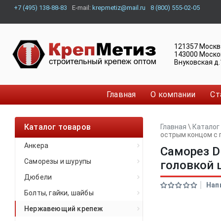
+7 (495) 138-88-83
E-mail:
krepmetiz@mail.ru
8 (800) 555-02-05
121357
Москв
143000
Моско
Внуковская д.
Главная
О компании
Ст
Каталог товаров
Главная
\
Каталог
острым концом с п
Анкера
Саморез D
Саморезы и шурупы
головкой 
Дюбели
Нап
Болты, гайки, шайбы
Нержавеющий крепеж