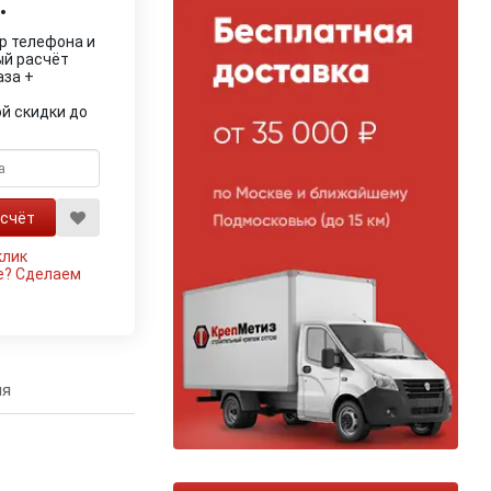
.
р телефона и
ый расчёт
аза +
й скидки до
клик
е?
Сделаем
ия