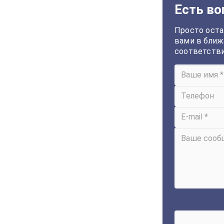
Есть во
Просто оста
вами в ближ
соответств