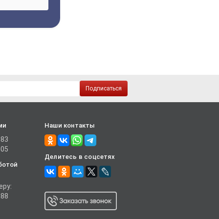
Подписаться
ми
Наши контакты
-83
-05
Делитесь в соцсетях
ботой
еру:
-88