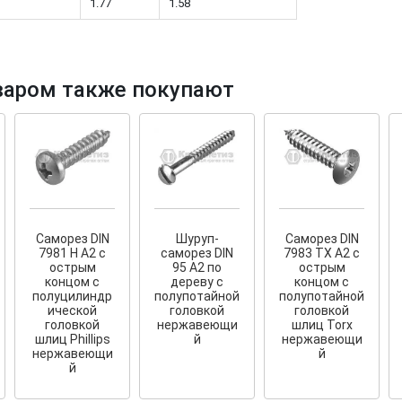
1.77
1.58
варом также покупают
тков!
Cкрытый крепеж
ные HKR-R
Крепление террас и фасадов
У нас появился
скрытый
крепеж для деревянных террас
ских
и фасадов
.
2020 года!
Саморез DIN
Шуруп-
Саморез DIN
7981 H A2 с
саморез DIN
7983 TX A2 с
острым
95 А2 по
острым
концом с
дереву с
концом с
полуцилиндр
полупотайной
полупотайной
ической
головкой
головкой
головкой
нержавеющи
шлиц Torx
шлиц Phillips
й
нержавеющи
нержавеющи
й
й