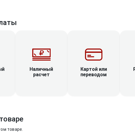
латы
Наличный
ый
Картой или
расчет
переводом
товаре
том товаре.