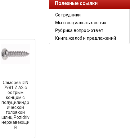
Полезные ссылки
Сотрудники
Мы в социальных сетях
Рубрика вопрос-ответ
Книга жалоб и предложений
Саморез DIN
7981 Z A2 с
острым
концом с
полуцилиндр
ической
головкой
шлиц Pozidriv
нержавеющи
й