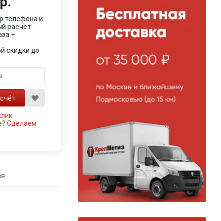
р.
р телефона и
ый расчёт
аза +
й скидки до
клик
е?
Сделаем
ия