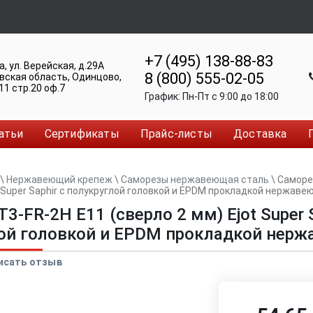
+7 (495) 138-88-83
а
,
ул. Верейская, д.29А
8 (800) 555-02-05
вская область, Одинцово
,
11 стр.20 оф.7
График:
Пн-Пт c 9:00 до 18:00
атьи
Сертификаты
Прайс-листы
Доставка
\
Нержавеющий крепеж
\
Саморезы нержавеющая сталь
\
Саморе
t Super Saphir с полукруглой головкой и EPDM прокладкой нержав
3-FR-2H E11 (сверло 2 мм) Ejot Super S
ой головкой и EPDM прокладкой нер
исать отзыв