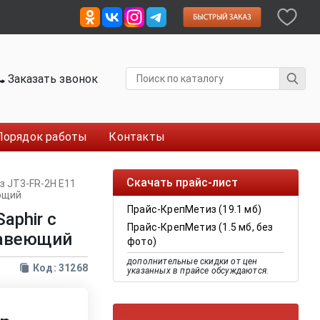
Заказать звонок
Порядок работы
Контакты
Скачать прайс-лист
з JT3-FR-2H E11
еющий
Прайс-КрепМетиз (19.1 мб)
aphir с
Прайс-КрепМетиз (1.5 мб, без
жавеющий
фото)
дополнительные скидки от цен
Код: 31268
указанных в прайсе обсуждаются.