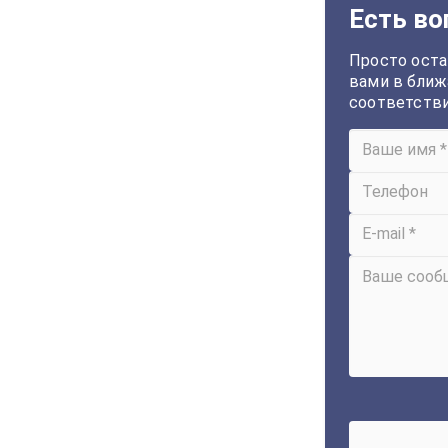
Есть во
Просто оста
вами в ближ
соответств