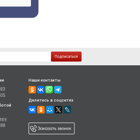
Подписаться
ми
Наши контакты
-83
-05
Делитесь в соцсетях
ботой
еру:
-88