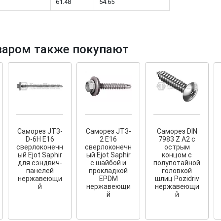
1
61.48
54.65
варом также покупают
тков!
Cкрытый крепеж
ные HKR-R
Крепление террас и фасадов
У нас появился
скрытый
крепеж для деревянных террас
ских
и фасадов
.
2020 года!
Саморез JT3-
Саморез JT3-
Саморез DIN
D-6H E16
2 E16
7983 Z A2 с
сверлоконечн
сверлоконечн
острым
ый Ejot Saphir
ый Ejot Saphir
концом с
для сэндвич-
с шайбой и
полупотайной
панелей
прокладкой
головкой
нержавеющи
EPDM
шлиц Pozidriv
й
нержавеющи
нержавеющи
й
й