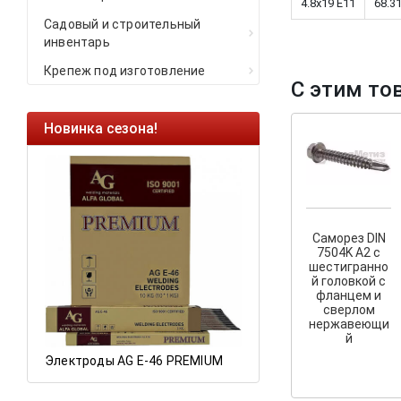
4.8x19 E11
68.3
Садовый и строительный
инвентарь
Крепеж под изготовление
С этим то
Новинка сезона!
Ликвидация оста
Саморезы кровель
HARPOON EURO
Ликвидация склад
остатков по ценам 
Саморез DIN
7504K A2 с
шестигранно
й головкой с
фланцем и
а
сверлом
нержавеющи
й
Электроды AG E-46 PREMIUM