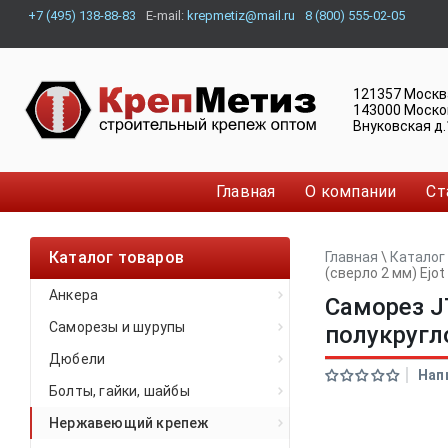
+7 (495) 138-88-83
E-mail:
krepmetiz@mail.ru
8 (800) 555-02-05
121357
Москв
143000
Моско
Внуковская д.
Главная
О компании
Ст
Каталог товаров
Главная
\
Каталог
(сверло 2 мм) Ejo
Анкера
Саморез JT
Саморезы и шурупы
полукругл
Дюбели
Нап
Болты, гайки, шайбы
Нержавеющий крепеж