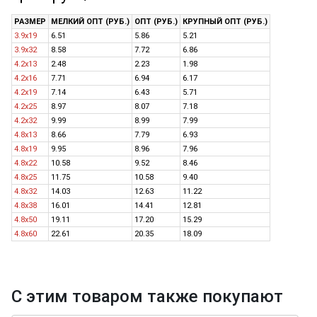
РАЗМЕР
МЕЛКИЙ ОПТ (РУБ.)
ОПТ (РУБ.)
КРУПНЫЙ ОПТ (РУБ.)
3.9x19
6.51
5.86
5.21
3.9x32
8.58
7.72
6.86
4.2x13
2.48
2.23
1.98
4.2x16
7.71
6.94
6.17
4.2x19
7.14
6.43
5.71
4.2x25
8.97
8.07
7.18
4.2x32
9.99
8.99
7.99
4.8x13
8.66
7.79
6.93
4.8x19
9.95
8.96
7.96
4.8x22
10.58
9.52
8.46
4.8x25
11.75
10.58
9.40
4.8x32
14.03
12.63
11.22
4.8x38
16.01
14.41
12.81
4.8x50
19.11
17.20
15.29
4.8x60
22.61
20.35
18.09
С этим товаром также покупают