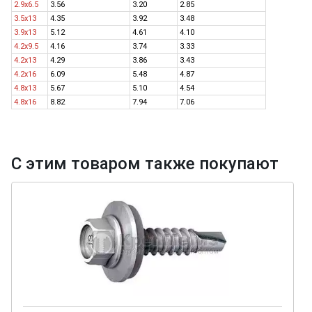
2.9x6.5
3.56
3.20
2.85
3.5x13
4.35
3.92
3.48
3.9x13
5.12
4.61
4.10
4.2x9.5
4.16
3.74
3.33
4.2x13
4.29
3.86
3.43
4.2x16
6.09
5.48
4.87
4.8x13
5.67
5.10
4.54
4.8x16
8.82
7.94
7.06
С этим товаром также покупают