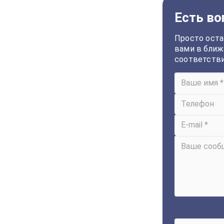
Есть во
Просто оста
вами в ближ
соответств