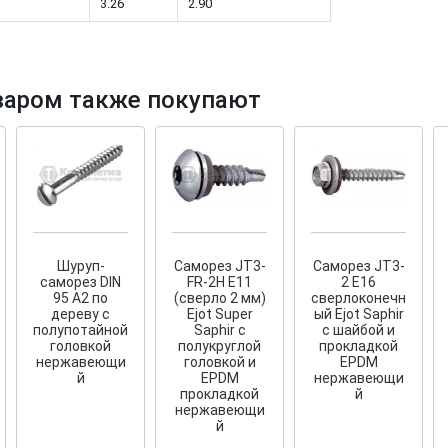
3.26
2.90
варом также покупают
тков!
Cкрытый крепеж
ные HKR-R
Крепление террас и фасадов
У нас появился
скрытый
крепеж для деревянных террас
ских
и фасадов
.
2020 года!
Шуруп-
Саморез JT3-
Саморез JT3-
саморез DIN
FR-2H E11
2 E16
95 А2 по
(сверло 2 мм)
сверлоконечн
дереву с
Ejot Super
ый Ejot Saphir
полупотайной
Saphir с
с шайбой и
головкой
полукруглой
прокладкой
нержавеющи
головкой и
EPDM
й
EPDM
нержавеющи
прокладкой
й
нержавеющи
й