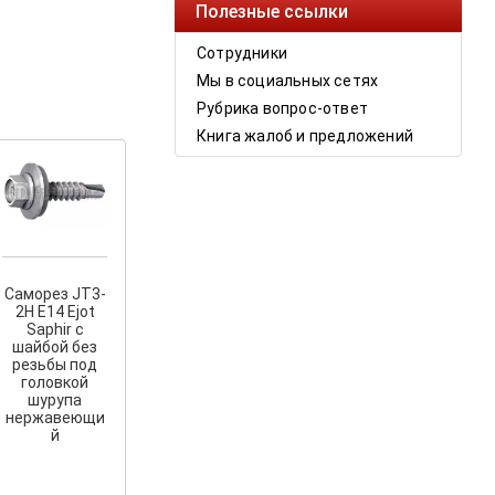
Полезные ссылки
Сотрудники
Мы в социальных сетях
Рубрика вопрос-ответ
Книга жалоб и предложений
Саморез JT3-
2H E14 Ejot
Saphir с
шайбой без
резьбы под
головкой
шурупа
нержавеющи
й