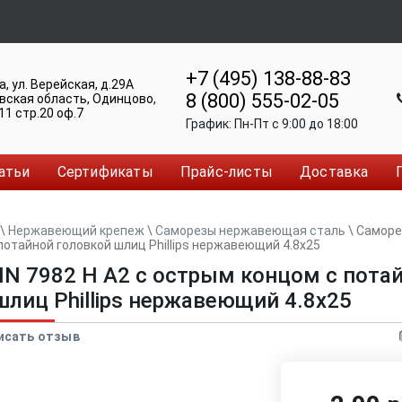
+7 (495) 138-88-83
а
,
ул. Верейская, д.29А
8 (800) 555-02-05
вская область, Одинцово
,
11 стр.20 оф.7
График:
Пн-Пт c 9:00 до 18:00
атьи
Сертификаты
Прайс-листы
Доставка
\
Нержавеющий крепеж
\
Саморезы нержавеющая сталь
\
Саморез
потайной головкой шлиц Phillips нержавеющий 4.8x25
IN 7982 H A2 с острым концом с пота
шлиц Phillips нержавеющий 4.8x25
исать отзыв