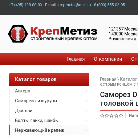
+7 (495) 138-88-83
E-mail:
krepmetiz@mail.ru
8 (800) 555-02-05
121357
Москв
143000
Моско
Внуковская д.
Главная
О компании
Ст
Каталог товаров
Главная
\
Каталог
острым концом с 
Анкера
Саморез D
Саморезы и шурупы
головкой 
Дюбели
Нап
Болты, гайки, шайбы
Нержавеющий крепеж