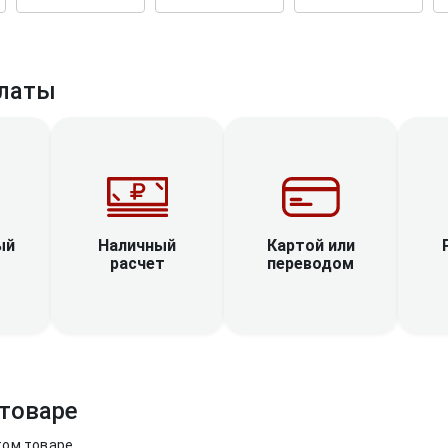
латы
Наличный
ый
Картой или
расчет
переводом
товаре
том товаре.