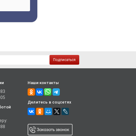
Подписаться
ми
Наши контакты
-83
-05
Делитесь в соцсетях
ботой
еру:
-88