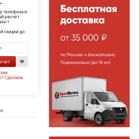
.
р телефона и
ый расчёт
аза +
й скидки до
клик
е?
Сделаем
ия