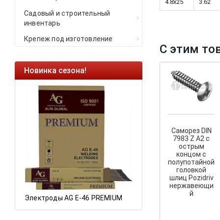
4.8x25
3.62
Садовый и строительный
инвентарь
Крепеж под изготовление
С этим то
Новинка сезона!
Ликвидация оста
Саморезы кровель
HARPOON EURO
Ликвидация склад
остатков по ценам 
Саморез DIN
7983 Z A2 с
острым
концом с
полупотайной
а
головкой
шлиц Pozidriv
нержавеющи
й
Электроды AG E-46 PREMIUM