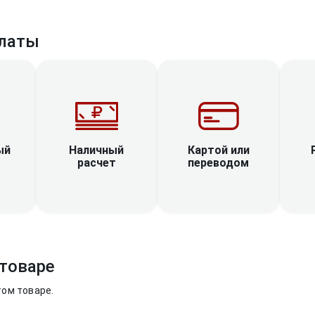
латы
Наличный
ый
Картой или
расчет
переводом
товаре
том товаре.