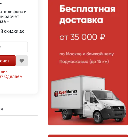
.
р телефона и
ый расчёт
аза +
й скидки до
клик
е?
Сделаем
ия