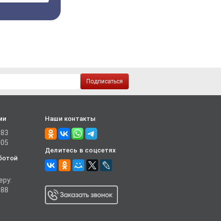
Подписаться
ми
Наши контакты
-83
-05
Делитесь в соцсетях
ботой
еру:
-88