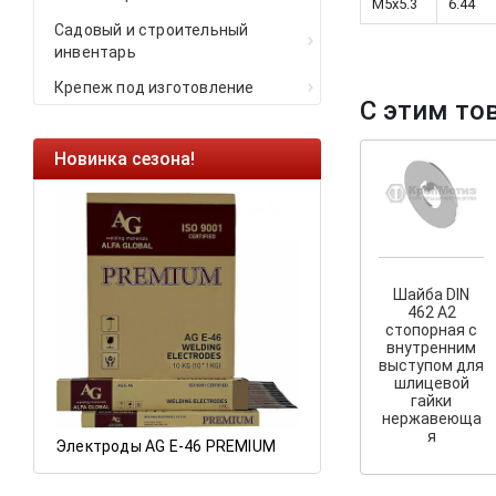
M5x5.3
6.44
Садовый и строительный
инвентарь
Крепеж под изготовление
С этим то
Новинка сезона!
Ликвидация оста
Саморезы кровель
HARPOON EURO
Ликвидация склад
остатков по ценам 
Шайба DIN
462 А2
стопорная с
внутренним
выступом для
а
шлицевой
гайки
нержавеюща
я
Электроды AG E-46 PREMIUM