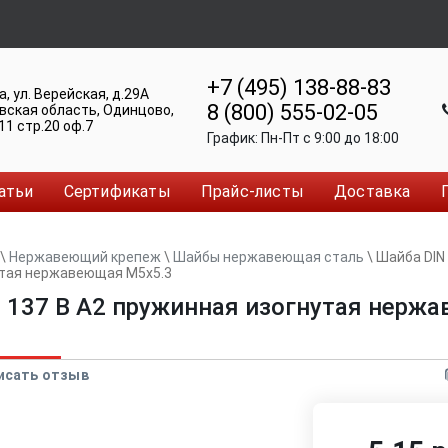
+7 (495) 138-88-83
а
,
ул. Верейская, д.29А
8 (800) 555-02-05
вская область, Одинцово
,
11 стр.20 оф.7
График:
Пн-Пт c 9:00 до 18:00
атьи
Сертификаты
Прайс-листы
Доставка
\
Нержавеющий крепеж
\
Шайбы нержавеющая сталь
\
Шайба DIN 
утая нержавеющая M5x5.3
 137 B А2 пружинная изогнутая нерж
исать отзыв