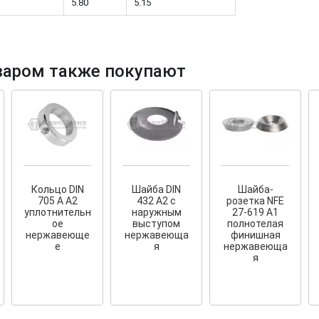
5.80
5.15
варом также покупают
тков!
Cкрытый крепеж
ные HKR-R
Крепление террас и фасадов
У нас появился
скрытый
крепеж для деревянных террас
ских
и фасадов
.
2020 года!
Кольцо DIN
Шайба DIN
Шайба-
705 A А2
432 А2 с
розетка NFE
уплотнительн
наружным
27-619 A1
ое
выступом
полнотелая
нержавеюще
нержавеюща
финишная
е
я
нержавеюща
я