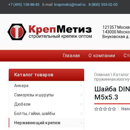
+7 (495) 138-88-83
E-mail:
krepmetiz@mail.ru
8 (800) 555-02-05
121357
Москв
143000
Моско
Внуковская д.
Главная
О компании
Ст
Каталог товаров
Главная
\
Каталог
пружинная изогн
Анкера
Шайба DIN
Саморезы и шурупы
M5x5.3
Дюбели
Нап
Болты, гайки, шайбы
Нержавеющий крепеж