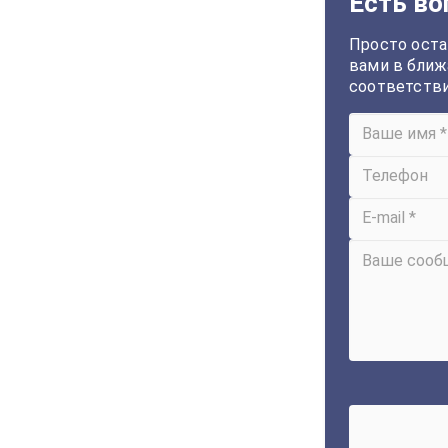
Есть во
Просто оста
вами в ближ
соответств