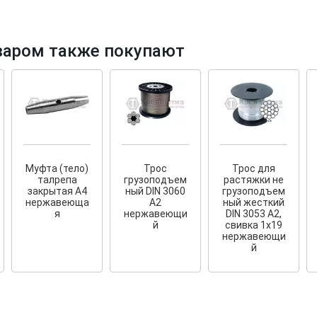
варом также покупают
и фасадов
рытый
Муфта (тело)
Трос
Трос для
янных террас
талрепа
грузоподъем
растяжки не
закрытая A4
ный DIN 3060
грузоподъем
нержавеюща
A2
ный жесткий
я
нержавеющи
DIN 3053 А2,
й
свивка 1х19
нержавеющи
й