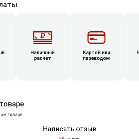
латы
Наличный
ый
Картой или
расчет
переводом
товаре
том товаре.
Написать отзыв
Ваше имя: