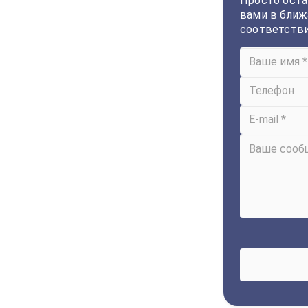
Просто оста
вами в ближ
соответств