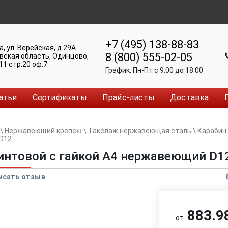
+7 (495) 138-88-83
а
,
ул. Верейская, д.29А
8 (800) 555-02-05
вская область, Одинцово
,
11 стр.20 оф.7
График:
Пн-Пт c 9:00 до 18:00
атьи
Сертификаты
Прайс-листы
Доставка
\
Нержавеющий крепеж
\
Такелаж нержавеющая сталь
\
Карабин 
D12
интовой с гайкой A4 нержавеющий D1
исать отзыв
883.98
от