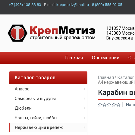
+7 (495) 138-88-83
E-mail:
krepmetiz@mail.ru
8 (800) 555-02-05
121357
Москв
143000
Моско
Внуковская д.
Главная
О компании
Ст
Каталог товаров
Главная
\
Каталог
A4 нержавеющий 
Анкера
Карабин в
Саморезы и шурупы
Нап
Дюбели
Болты, гайки, шайбы
Нержавеющий крепеж