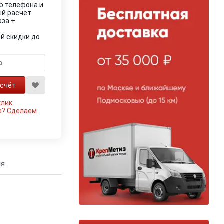
р телефона и
ый расчёт
аза +
й скидки до
клик
е?
Сделаем
ия