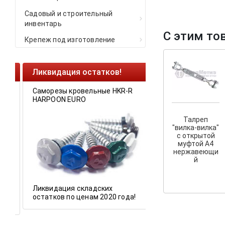
Садовый и строительный
инвентарь
С этим то
Крепеж под изготовление
Ликвидация остатков!
Cкрытый крепеж
Саморезы кровельные HKR-R
Крепление террас 
HARPOON EURO
У нас появился
ск
Талреп
крепеж для дерев
"вилка-вилка"
и фасадов
.
с открытой
муфтой A4
нержавеющи
й
Ликвидация складских
остатков по ценам 2020 года!