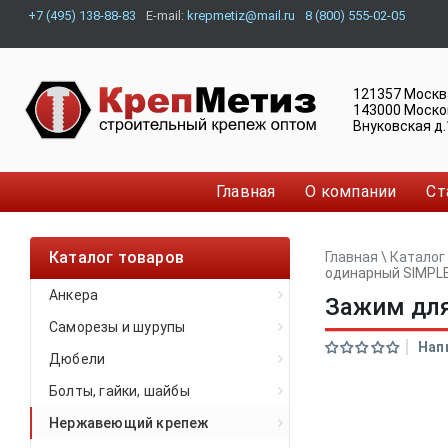
+7 (495) 138-88-83
E-mail:
krepmetiz@mail.ru
8 (800) 555-02-05
121357
Москв
143000
Моско
Внуковская д.
Главная
О компании
Ст
Каталог товаров
Главная
\
Каталог
одинарный SIMPL
Анкера
Зажим для
Саморезы и шурупы
Нап
Дюбели
Болты, гайки, шайбы
Нержавеющий крепеж