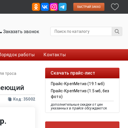
Заказать звонок
Порядок работы
Контакты
Скачать прайс-лист
ля троса
Прайс-КрепМетиз (19.1 мб)
авеющий
Прайс-КрепМетиз (1.5 мб, без
фото)
Код: 35002
дополнительные скидки от цен
указанных в прайсе обсуждаются.
р.