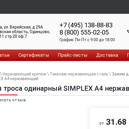
+7 (495) 138-88-83
а
,
ул. Верейская, д.29А
8 (800) 555-02-05
вская область, Одинцово
,
11 стр.20 оф.7
График:
Пн-Пт c 9:00 до 18:00
атьи
Сертификаты
Прайс-листы
Доставка
\
Нержавеющий крепеж
\
Такелаж нержавеющая сталь
\
Зажим д
EX A4 нержавеющий
 троса одинарный SIMPLEX A4 нерж
исать отзыв
31.68 
от