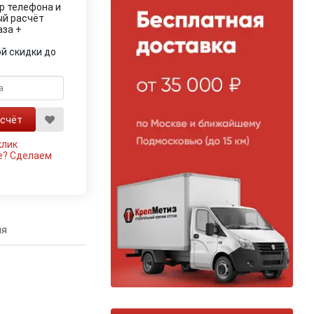
р телефона и
ый расчёт
аза +
й скидки до
клик
е?
Сделаем
ия