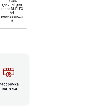
Зажим
двойной для
троса DUPLEX
A4
нержавеющи
й
Рассрочка
платежа