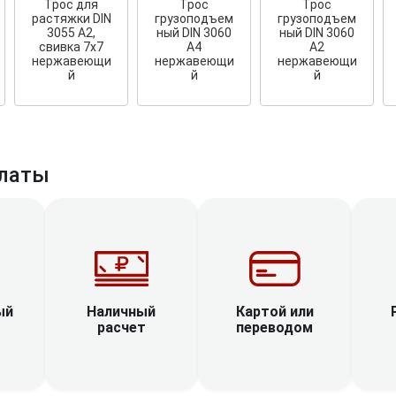
Трос для
Трос
Трос
растяжки DIN
грузоподъем
грузоподъем
3055 A2,
ный DIN 3060
ный DIN 3060
свивка 7х7
A4
A2
нержавеющи
нержавеющи
нержавеющи
й
й
й
латы
Наличный
ый
Картой или
расчет
переводом