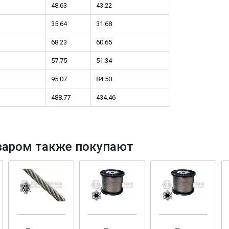
48.63
43.22
35.64
31.68
68.23
60.65
57.75
51.34
тков!
Cкрытый крепеж
95.07
84.50
ные HKR-R
Крепление террас и фасадов
488.77
434.46
У нас появился
скрытый
крепеж для деревянных террас
ских
и фасадов
.
2020 года!
варом также покупают