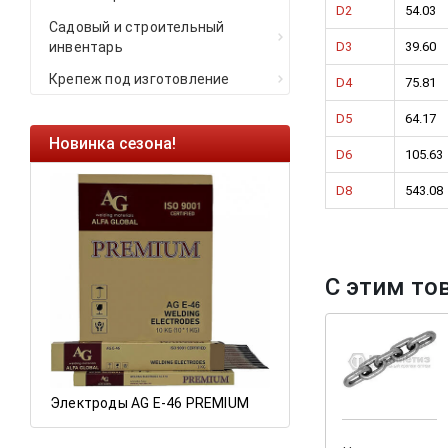
D2
54.03
Садовый и строительный
инвентарь
D3
39.60
Крепеж под изготовление
D4
75.81
D5
64.17
Новинка сезона!
Ликвидация оста
D6
105.63
Саморезы кровель
D8
543.08
HARPOON EURO
Ликвидация склад
остатков по ценам 
С этим то
а
Электроды AG E-46 PREMIUM