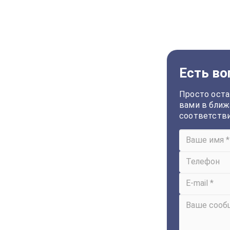
Есть во
Просто оста
вами в ближ
соответств