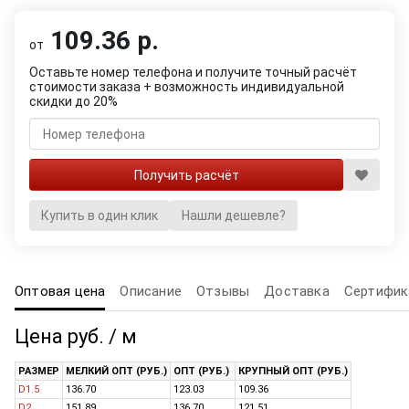
109.36 р.
от
Оставьте номер телефона и получите точный расчёт
стоимости заказа + возможность индивидуальной
скидки до 20%
Купить в один клик
Нашли дешевле?
Оптовая цена
Описание
Отзывы
Доставка
Сертифик
Цена руб. / м
РАЗМЕР
МЕЛКИЙ ОПТ (РУБ.)
ОПТ (РУБ.)
КРУПНЫЙ ОПТ (РУБ.)
D1.5
136.70
123.03
109.36
D2
151.89
136.70
121.51