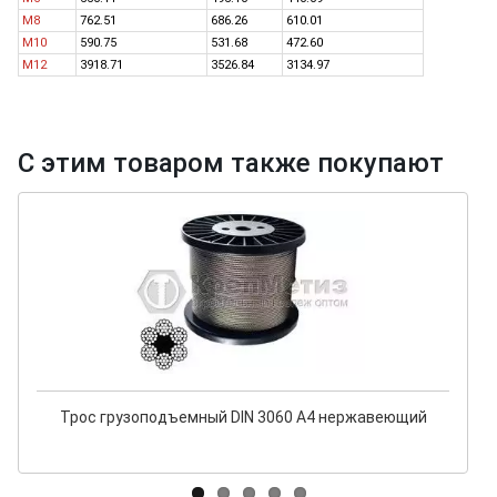
M8
762.51
686.26
610.01
M10
590.75
531.68
472.60
M12
3918.71
3526.84
3134.97
С этим товаром также покупают
Трос грузоподъемный DIN 3060 A4 нержавеющий