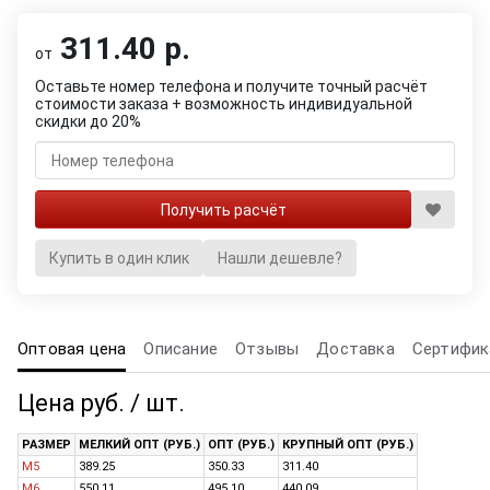
311.40 р.
от
Оставьте номер телефона и получите точный расчёт
стоимости заказа + возможность индивидуальной
скидки до 20%
Купить в один клик
Нашли дешевле?
Оптовая цена
Описание
Отзывы
Доставка
Сертифик
Цена руб. / шт.
РАЗМЕР
МЕЛКИЙ ОПТ (РУБ.)
ОПТ (РУБ.)
КРУПНЫЙ ОПТ (РУБ.)
M5
389.25
350.33
311.40
M6
550.11
495.10
440.09