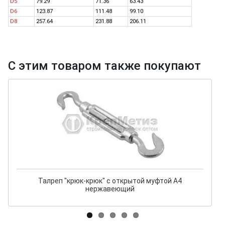
D5
79.29
71.36
63.43
D6
123.87
111.48
99.10
D8
257.64
231.88
206.11
С этим товаром также покупают
Талреп "крюк-крюк" с открытой муфтой A4
нержавеющий