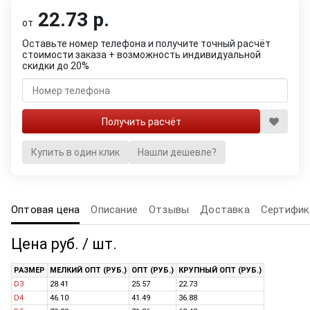
22.73 р.
от
Оставьте номер телефона и получите точный расчёт
стоимости заказа + возможность индивидуальной
скидки до 20%
Купить в один клик
Нашли дешевле?
Оптовая цена
Описание
Отзывы
Доставка
Сертифик
Цена руб. / шт.
РАЗМЕР
МЕЛКИЙ ОПТ (РУБ.)
ОПТ (РУБ.)
КРУПНЫЙ ОПТ (РУБ.)
D3
28.41
25.57
22.73
D4
46.10
41.49
36.88