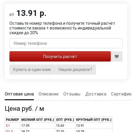
13.91 р.
от
Оставьте номер телефона и получите точный расчёт
стоимости заказа + возможность индивидуальной
скидки до 20%
Купить в один клик
Нашли дешевле?
Оптовая цена
Описание
Отзывы
Доставка
Сертифик
Цена руб. / м
РАЗМЕР
МЕЛКИЙ ОПТ (РУБ.)
ОПТ (РУБ.)
КРУПНЫЙ ОПТ (РУБ.)
D1
17.39
15.65
13.91
D1.5
24.72
22.25
19.78