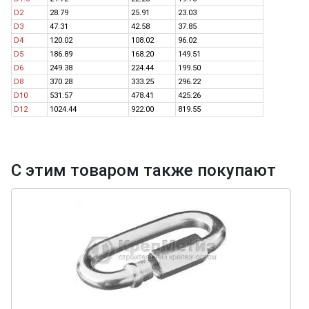
D2
28.79
25.91
23.03
D3
47.31
42.58
37.85
D4
120.02
108.02
96.02
D5
186.89
168.20
149.51
D6
249.38
224.44
199.50
D8
370.28
333.25
296.22
D10
531.57
478.41
425.26
D12
1024.44
922.00
819.55
С этим товаром также покупают