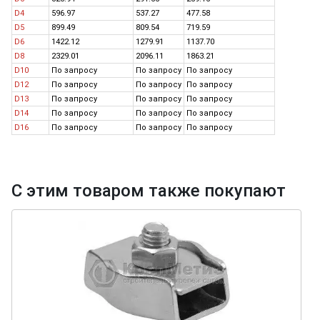
D4
596.97
537.27
477.58
D5
899.49
809.54
719.59
D6
1422.12
1279.91
1137.70
D8
2329.01
2096.11
1863.21
D10
По запросу
По запросу
По запросу
D12
По запросу
По запросу
По запросу
D13
По запросу
По запросу
По запросу
D14
По запросу
По запросу
По запросу
D16
По запросу
По запросу
По запросу
С этим товаром также покупают