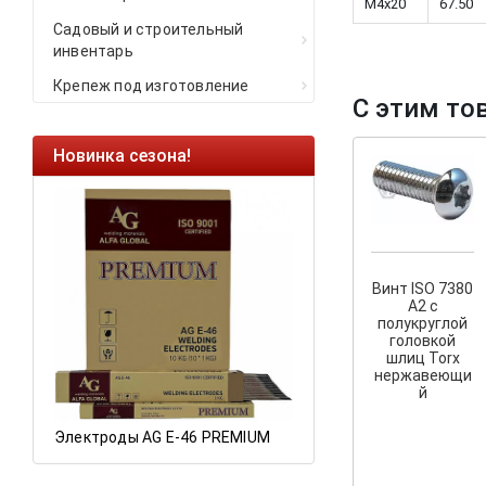
M4x20
67.50
Садовый и строительный
инвентарь
Крепеж под изготовление
С этим то
Новинка сезона!
Ликвидация оста
Саморезы кровель
HARPOON EURO
Ликвидация склад
остатков по ценам 
Винт ISO 7380
А2 с
полукруглой
головкой
шлиц Torx
а
нержавеющи
й
Электроды AG E-46 PREMIUM