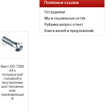
Полезные ссылки
Сотрудники
Мы в социальных сетях
Рубрика вопрос-ответ
Книга жалоб и предложений
Винт ISO 7380
A4 с
полукруглой
головкой и
внутренним
шестигранни
ком
нержавеющи
й