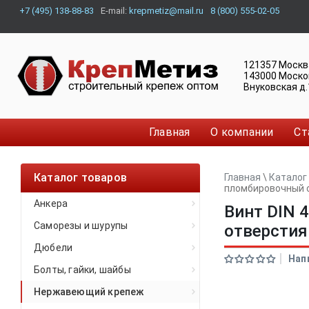
+7 (495) 138-88-83
E-mail:
krepmetiz@mail.ru
8 (800) 555-02-05
121357
Москв
143000
Моско
Внуковская д.
Главная
О компании
Ст
Каталог товаров
Главная
\
Каталог
пломбировочный 
Анкера
Винт DIN 
Саморезы и шурупы
отверсти
Дюбели
Нап
Болты, гайки, шайбы
Нержавеющий крепеж