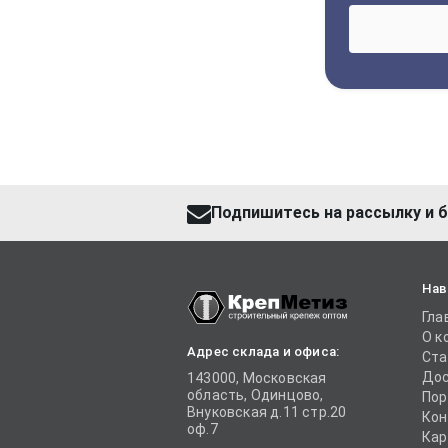
Подпишитесь на рассылку и б
Нав
Гла
О к
Адрес склада и офиса:
Ста
Дос
143000, Московская
область, Одинцово,
Пор
Внуковская д.11 стр.20
Кон
оф.7
Кар