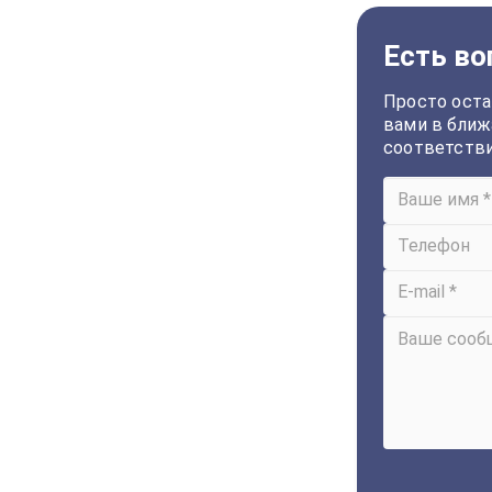
Есть во
Просто оста
вами в ближ
соответств