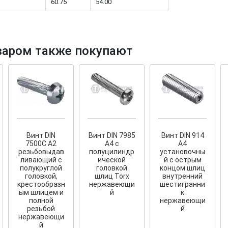
60.75
54.00
варом также покупают
тков!
Cкрытый крепеж
ные HKR-R
Крепление террас и фасадов
У нас появился
скрытый
крепеж для деревянных террас
ских
и фасадов
.
2020 года!
Винт DIN
Винт DIN 7985
Винт DIN 914
7500C A2
A4 с
A4
резьбовыдав
полуцилиндр
установочны
ливающий с
ической
й с острым
полукруглой
головкой
концом шлиц
головкой,
шлиц Torx
внутренний
крестообразн
нержавеющи
шестигранни
ым шлицем и
й
к
полной
нержавеющи
резьбой
й
нержавеющи
й