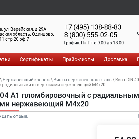
+7 (495) 138-88-83
а
,
ул. Верейская, д.29А
8 (800) 555-02-05
вская область, Одинцово
,
11 стр.20 оф.7
График:
Пн-Пт c 9:00 до 18:00
атьи
Сертификаты
Прайс-листы
Доставка
\
Нержавеющий крепеж
\
Винты нержавеющая сталь
\
Винт DIN 4
с радиальными отверстиями нержавеющий M4x20
404 A1 пломбировочный с радиальны
ями нержавеющий M4x20
исать отзыв