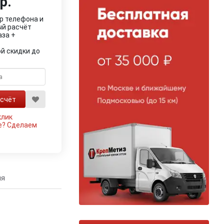
р.
р телефона и
ый расчёт
аза +
й скидки до
клик
е?
Сделаем
ия