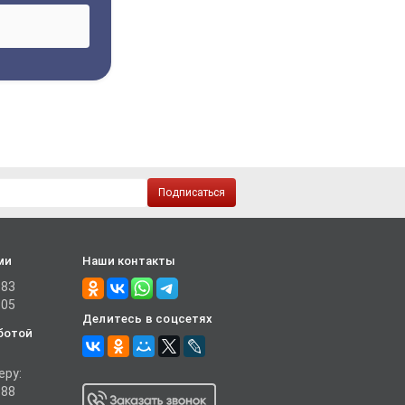
Подписаться
ми
Наши контакты
-83
-05
Делитесь в соцсетях
ботой
еру:
-88