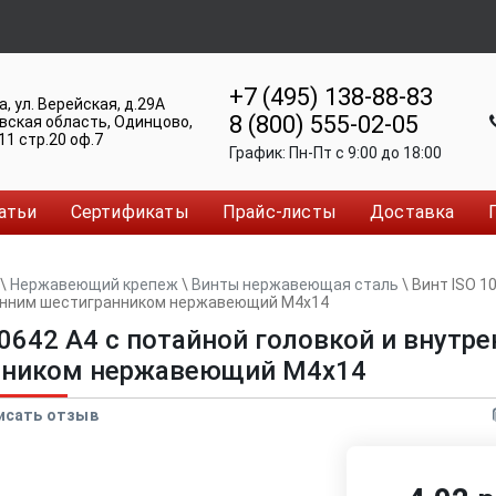
+7 (495) 138-88-83
а
,
ул. Верейская, д.29А
8 (800) 555-02-05
вская область, Одинцово
,
11 стр.20 оф.7
График:
Пн-Пт c 9:00 до 18:00
атьи
Сертификаты
Прайс-листы
Доставка
\
Нержавеющий крепеж
\
Винты нержавеющая сталь
\
Винт ISO 1
ренним шестигранником нержавеющий M4x14
10642 A4 с потайной головкой и внутр
нником нержавеющий M4x14
исать отзыв