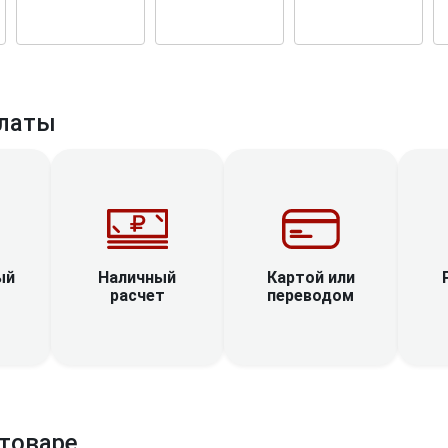
латы
Наличный
ый
Картой или
расчет
переводом
товаре