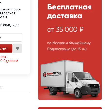
.
р телефона и
ый расчёт
аза +
й скидки до
клик
е?
Сделаем
ия