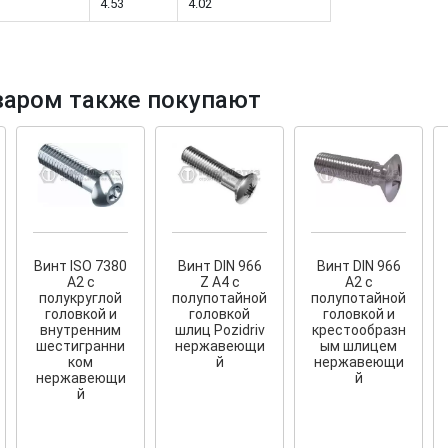
4.53
4.02
варом также покупают
тков!
Cкрытый крепеж
ные HKR-R
Крепление террас и фасадов
У нас появился
скрытый
крепеж для деревянных террас
ских
и фасадов
.
2020 года!
Винт ISO 7380
Винт DIN 966
Винт DIN 966
A2 с
Z A4 с
A2 с
полукруглой
полупотайной
полупотайной
головкой и
головкой
головкой и
внутренним
шлиц Pozidriv
крестообразн
шестигранни
нержавеющи
ым шлицем
ком
й
нержавеющи
нержавеющи
й
й