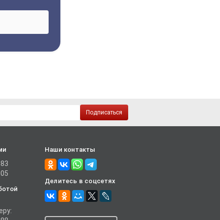
Подписаться
ми
Наши контакты
-83
-05
Делитесь в соцсетях
ботой
еру: