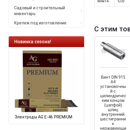
M4x14
5.03
Садовый и строительный
инвентарь
Крепеж под изготовление
С этим то
Новинка сезона!
Ликвидация оста
Саморезы кровель
HARPOON EURO
Ликвидация склад
остатков по ценам 
Винт DIN 915
A4
установочны
й с
цилиндричес
а
ким концом
(цапфой)
шлиц
внутренний
Электроды AG E-46 PREMIUM
шестигранни
к
нержавеющи