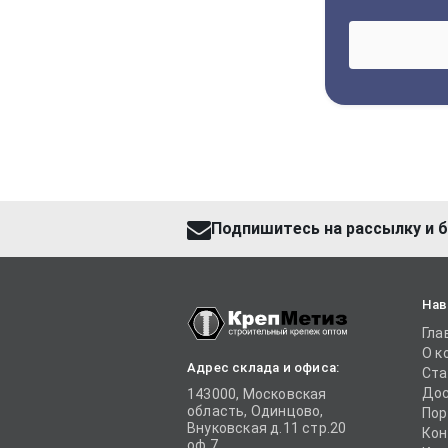
Подпишитесь на рассылку и б
Нав
Гла
О к
Адрес склада и офиса:
Ста
Дос
143000, Московская
область, Одинцово,
Пор
Внуковская д.11 стр.20
Кон
оф.7