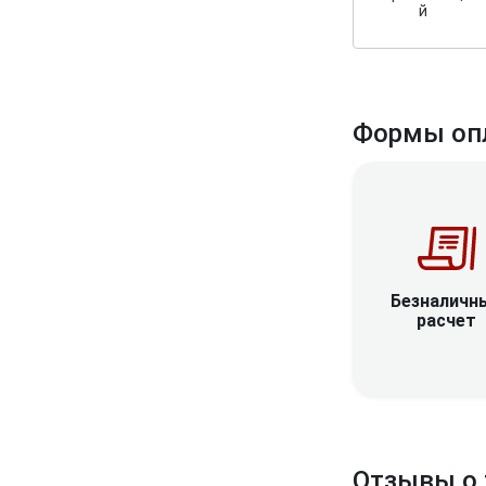
й
Формы оп
Безналичн
расчет
Отзывы о 