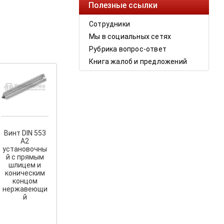
Полезные ссылки
Сотрудники
Мы в социальных сетях
Рубрика вопрос-ответ
Книга жалоб и предложений
Винт DIN 553
А2
установочны
й с прямым
шлицем и
коническим
концом
нержавеющи
й