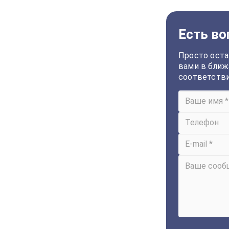
Есть во
Просто оста
вами в ближ
соответств