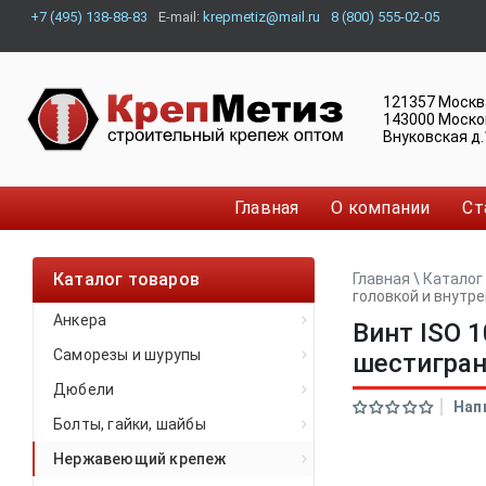
+7 (495) 138-88-83
E-mail:
krepmetiz@mail.ru
8 (800) 555-02-05
121357
Москв
143000
Моско
Внуковская д.
Главная
О компании
Ст
Каталог товаров
Главная
\
Каталог
головкой и внут
Анкера
Винт ISO 
Саморезы и шурупы
шестигра
Дюбели
Нап
Болты, гайки, шайбы
Нержавеющий крепеж