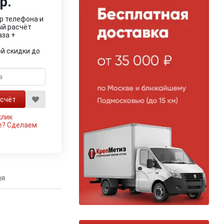
р.
р телефона и
ый расчёт
аза +
й скидки до
клик
е?
Сделаем
ия