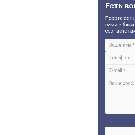
Есть во
Просто оста
вами в ближ
соответств