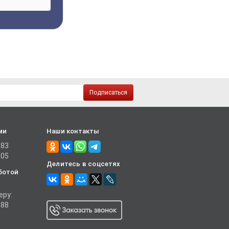
Подписаться
ми
Наши контакты
-83
-05
Делитесь в соцсетях
ботой
еру:
-88