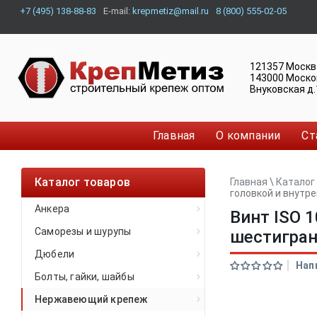
+7 (495) 138-88-83
E-mail:
krepmetiz@mail.ru
8 (800) 555-02-05
121357
Москв
143000
Моско
Внуковская д.
Главная
О компании
Ст
Каталог товаров
Главная
\
Каталог
головкой и внут
Анкера
Винт ISO 
Саморезы и шурупы
шестигра
Дюбели
Нап
Болты, гайки, шайбы
Нержавеющий крепеж