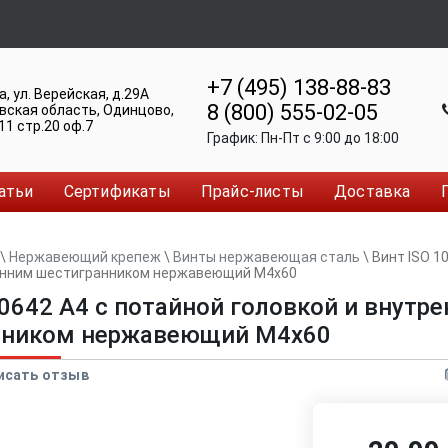
+7 (495) 138-88-83
а
,
ул. Верейская, д.29А
8 (800) 555-02-05
вская область, Одинцово
,
11 стр.20 оф.7
График:
Пн-Пт c 9:00 до 18:00
атьи
Сертификаты
Прайс-листы
Доставка
\
Нержавеющий крепеж
\
Винты нержавеющая сталь
\
Винт ISO 1
ренним шестигранником нержавеющий M4x60
10642 A4 с потайной головкой и внутр
нником нержавеющий M4x60
исать отзыв