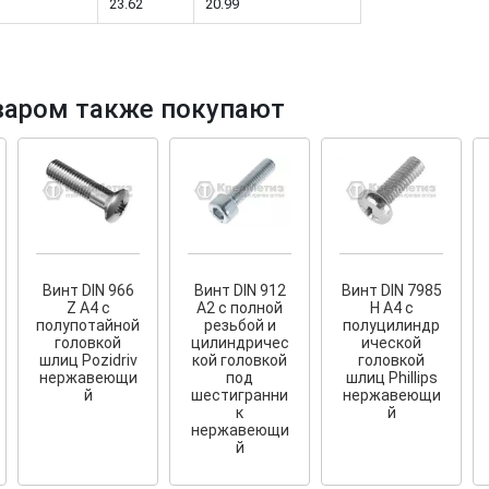
23.62
20.99
варом также покупают
тков!
Cкрытый крепеж
ные HKR-R
Крепление террас и фасадов
У нас появился
скрытый
крепеж для деревянных террас
ских
и фасадов
.
2020 года!
Винт DIN 966
Винт DIN 912
Винт DIN 7985
Z A4 с
A2 с полной
H A4 с
полупотайной
резьбой и
полуцилиндр
головкой
цилиндричес
ической
шлиц Pozidriv
кой головкой
головкой
нержавеющи
под
шлиц Phillips
й
шестигранни
нержавеющи
к
й
нержавеющи
й