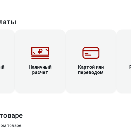
латы
Наличный
ый
Картой или
расчет
переводом
товаре
том товаре.