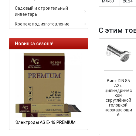
M4x60
26.24
Садовый и строительный
инвентарь
Крепеж под изготовление
С этим то
Новинка сезона!
Ликвидация оста
Саморезы кровель
HARPOON EURO
Ликвидация склад
остатков по ценам 
Винт DIN 85
А2 с
цилиндричес
кой
скруглённой
а
головкой
нержавеющи
й
Электроды AG E-46 PREMIUM