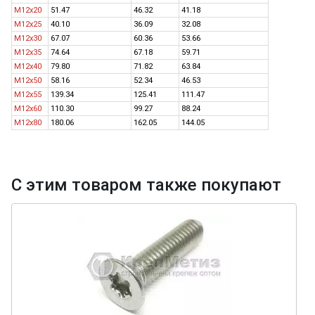
M12x20
51.47
46.32
41.18
M12x25
40.10
36.09
32.08
M12x30
67.07
60.36
53.66
M12x35
74.64
67.18
59.71
M12x40
79.80
71.82
63.84
M12x50
58.16
52.34
46.53
M12x55
139.34
125.41
111.47
M12x60
110.30
99.27
88.24
M12x80
180.06
162.05
144.05
С этим товаром также покупают