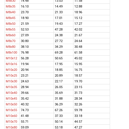
M8x30
14.48
13.03
11.58
M8x35
16.10
14.49
12.88
M8x40
23.70
21.33
18.96
M8x45
18.90
17.01
15.12
M8x50
21.59
19.43
17.27
M8x55
52.53
47.28
42.02
M8x60
27.09
24.38
21.67
M8x70
30.80
27.72
24.64
M8x80
38.10
34.29
30.48
M8x100
76.98
69.28
61.58
M10x12
56.28
50.65
45.02
M10x16
19.94
17.95
15.95
M10x20
20.94
18.85
16.75
M10x25
23.21
20.89
18.57
M10x30
24.63
22.17
19.70
M10x35
28.94
26.05
23.15
M10x40
39.66
35.69
31.73
M10x45
35.42
31.88
28.34
M10x50
40.32
36.29
32.26
M10x55
74.73
67.26
59.78
M10x60
41.48
37.33
33.18
M10x70
55.71
50.14
44.57
M10x80
59.09
53.18
47.27