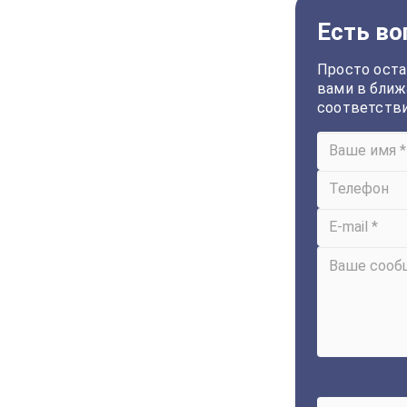
Есть во
Просто оста
вами в ближ
соответств