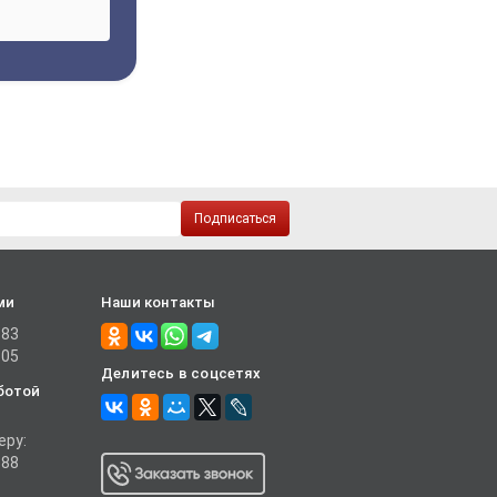
Подписаться
ми
Наши контакты
-83
-05
Делитесь в соцсетях
ботой
еру:
-88