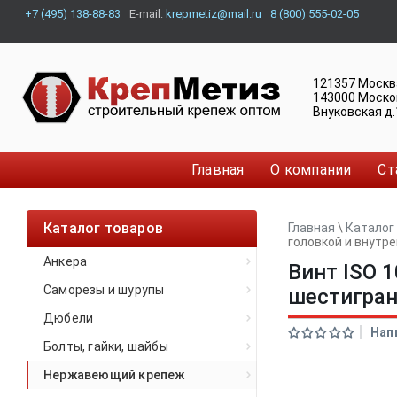
+7 (495) 138-88-83
E-mail:
krepmetiz@mail.ru
8 (800) 555-02-05
121357
Москв
143000
Моско
Внуковская д.
Главная
О компании
Ст
Каталог товаров
Главная
\
Каталог
головкой и внут
Анкера
Винт ISO 
Саморезы и шурупы
шестигра
Дюбели
Нап
Болты, гайки, шайбы
Нержавеющий крепеж