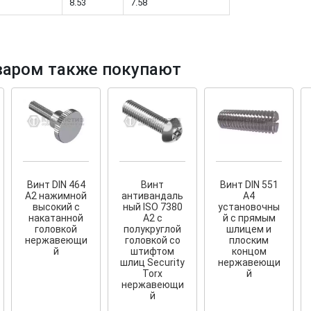
8.53
7.58
варом также покупают
тков!
Cкрытый крепеж
ные HKR-R
Крепление террас и фасадов
У нас появился
скрытый
крепеж для деревянных террас
ских
и фасадов
.
2020 года!
Винт DIN 464
Винт
Винт DIN 551
А2 нажимной
антивандаль
A4
высокий с
ный ISO 7380
установочны
накатанной
А2 с
й с прямым
головкой
полукруглой
шлицем и
нержавеющи
головкой со
плоским
й
штифтом
концом
шлиц Security
нержавеющи
Torx
й
нержавеющи
й