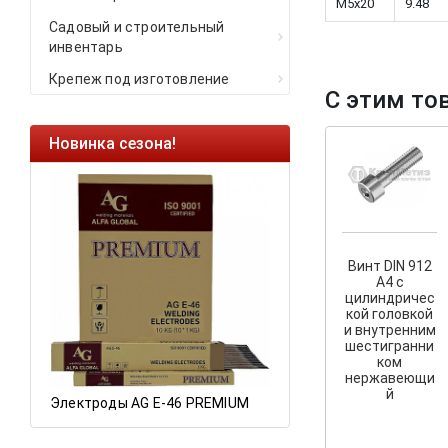
M5x20
9.48
Садовый и строительный
инвентарь
Крепеж под изготовление
С этим то
Новинка сезона!
Ликвидация оста
Саморезы кровель
HARPOON EURO
Ликвидация склад
остатков по ценам 
Винт DIN 912
A4 с
цилиндричес
кой головкой
и внутренним
а
шестигранни
ком
нержавеющи
й
Электроды AG E-46 PREMIUM