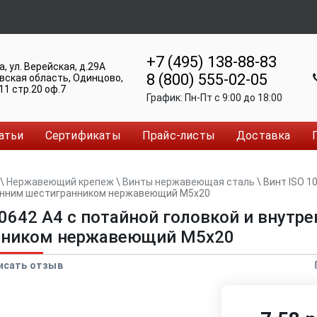
+7 (495) 138-88-83
а
,
ул. Верейская, д.29А
8 (800) 555-02-05
вская область, Одинцово
,
11 стр.20 оф.7
График:
Пн-Пт c 9:00 до 18:00
атьи
Сертификаты
Прайс-листы
Доставка
\
Нержавеющий крепеж
\
Винты нержавеющая сталь
\
Винт ISO 1
ренним шестигранником нержавеющий M5x20
10642 A4 с потайной головкой и внутр
нником нержавеющий M5x20
исать отзыв