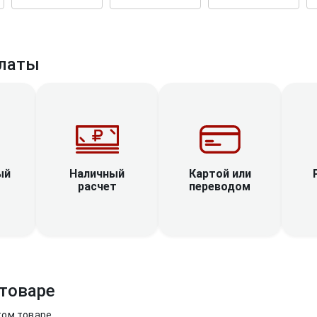
латы
Наличный
ый
Картой или
расчет
переводом
товаре
том товаре.