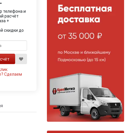
.
р телефона и
ый расчёт
аза +
й скидки до
клик
е?
Сделаем
ия