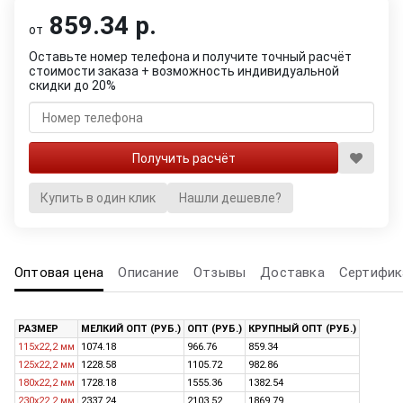
859.34 р.
от
Оставьте номер телефона и получите точный расчёт
стоимости заказа + возможность индивидуальной
скидки до 20%
Купить в один клик
Нашли дешевле?
Оптовая цена
Описание
Отзывы
Доставка
Сертифик
РАЗМЕР
МЕЛКИЙ ОПТ (РУБ.)
ОПТ (РУБ.)
КРУПНЫЙ ОПТ (РУБ.)
115х22,2 мм
1074.18
966.76
859.34
125х22,2 мм
1228.58
1105.72
982.86
180х22,2 мм
1728.18
1555.36
1382.54
230х22,2 мм
2337.24
2103.52
1869.79