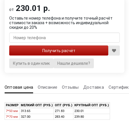
230.01 р.
от
Оставьте номер телефона и получите точный расчёт
стоимости заказа + возможность индивидуальной
скидки до 20%
Купить в один клик
Нашли дешевле?
Оптовая цена
Описание
Отзывы
Доставка
Сертифик
РАЗМЕР
МЕЛКИЙ ОПТ (РУБ.)
ОПТ (РУБ.)
КРУПНЫЙ ОПТ (РУБ.)
7*50 мм
313.65
271.83
230.01
7*70 мм
327.00
283.40
239.80