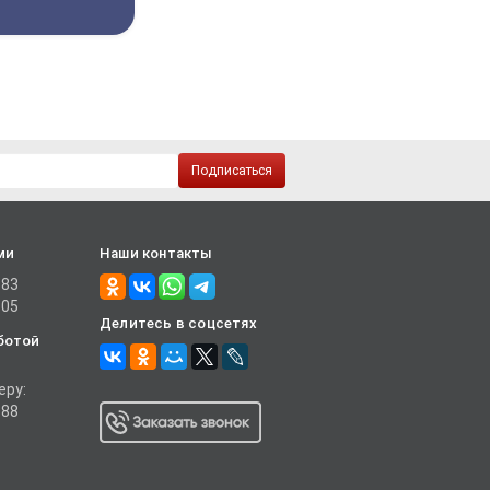
Подписаться
ми
Наши контакты
-83
-05
Делитесь в соцсетях
ботой
еру:
-88