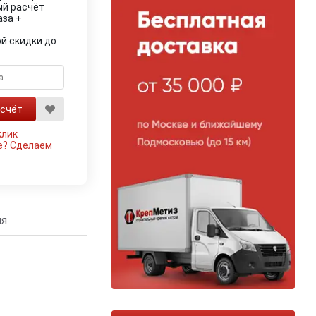
ый расчёт
аза +
й скидки до
клик
е?
Сделаем
ия