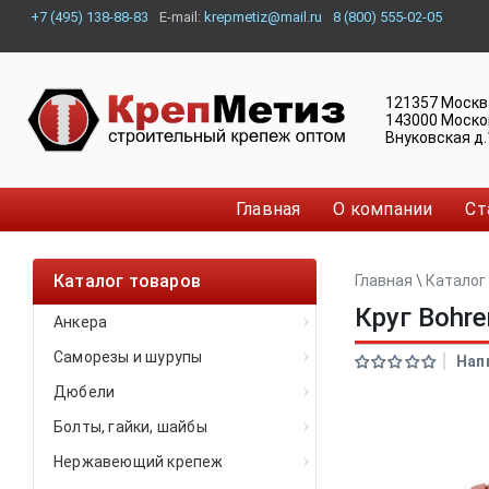
+7 (495) 138-88-83
E-mail:
krepmetiz@mail.ru
8 (800) 555-02-05
121357
Москв
143000
Моско
Внуковская д.
Главная
О компании
Ст
Каталог товаров
Главная
\
Каталог
Круг Bohr
Анкера
Саморезы и шурупы
Нап
Дюбели
Болты, гайки, шайбы
Нержавеющий крепеж