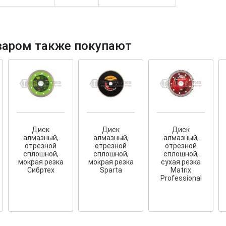
варом также покупают
тков!
Cкрытый крепеж
ные HKR-R
Крепление террас и фасадов
У нас появился
скрытый
крепеж для деревянных террас
ских
Диск
Диск
Диск
и фасадов
.
2020 года!
алмазный,
алмазный,
алмазный,
отрезной
отрезной
отрезной
сплошной,
сплошной,
сплошной,
мокрая резка
мокрая резка
сухая резка
Сибртех
Sparta
Matrix
Professional