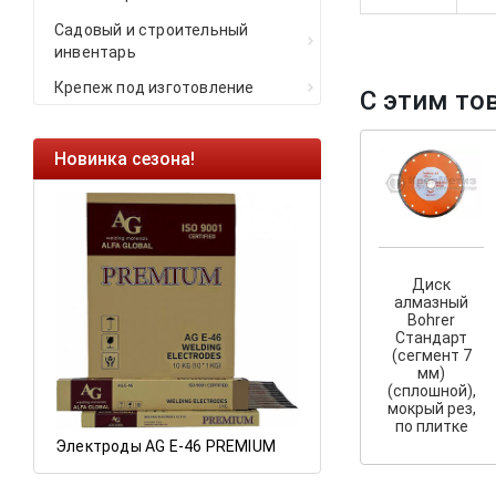
Садовый и строительный
инвентарь
Крепеж под изготовление
С этим то
Новинка сезона!
Ликвидация оста
Саморезы кровель
HARPOON EURO
Ликвидация склад
Диск
остатков по ценам 
алмазный
Bohrer
Стандарт
(сегмент 7
а
мм)
(сплошной),
мокрый рез,
по плитке
Электроды AG E-46 PREMIUM