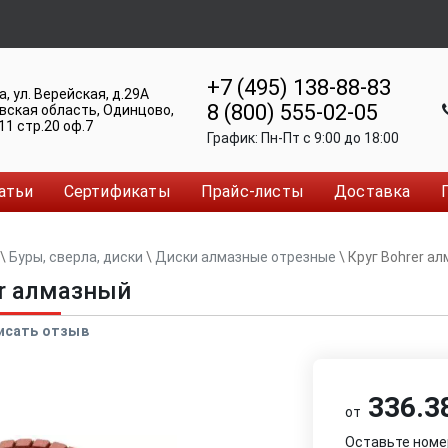
+7 (495) 138-88-83
а
,
ул. Верейская, д.29А
8 (800) 555-02-05
вская область, Одинцово
,
11 стр.20 оф.7
График:
Пн-Пт c 9:00 до 18:00
атьи
Сертификаты
Прайс-листы
Доставка
\
Буры, сверла, диски
\
Диски алмазные отрезные
\
Круг Bohrer а
er алмазный
исать отзыв
336.38
от
Оставьте номе