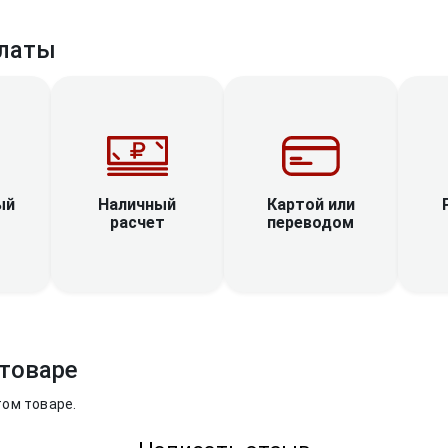
латы
Наличный
ый
Картой или
расчет
переводом
товаре
том товаре.