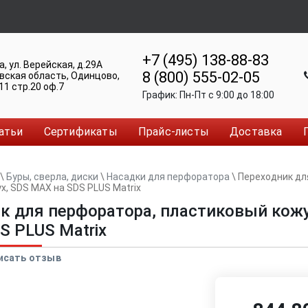
+7 (495) 138-88-83
а
,
ул. Верейская, д.29А
8 (800) 555-02-05
вская область, Одинцово
,
11 стр.20 оф.7
График:
Пн-Пт c 9:00 до 18:00
атьи
Сертификаты
Прайс-листы
Доставка
\
Буры, сверла, диски
\
Насадки для перфоратора
\
Переходник дл
х, SDS MAX на SDS PLUS Matrix
к для перфоратора, пластиковый кожу
S PLUS Matrix
исать отзыв