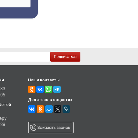
Подписаться
ми
Наши контакты
-83
-05
Делитесь в соцсетях
ботой
еру:
-88