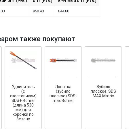
ИЙ ОПТ (РУБ.)
ОПТ (РУБ.)
КРУПНЫЙ ОПТ (РУБ.)
.00
950.40
844.80
варом также покупают
тков!
Cкрытый крепеж
ые HKR-R
Крепление террас и фасадов
У нас появился
скрытый
крепеж для деревянных террас
ких
и фасадов
.
2020 года!
Удлинитель
Лопатка
Зубило
(с
(зубило
плоское, SDS
хвостовиком)
плоское) SDS-
MAX Matrix
SDS+ Bohrer
max Bohrer
(длина 530
мм) для
коронки по
бетону