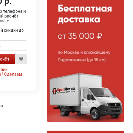
 р.
р телефона и
ый расчёт
аза +
й скидки до
клик
е?
Сделаем
ия