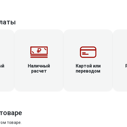
латы
Наличный
ый
Картой или
расчет
переводом
товаре
том товаре.