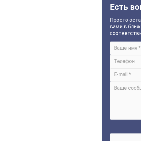
Есть во
Просто оста
вами в ближ
соответств