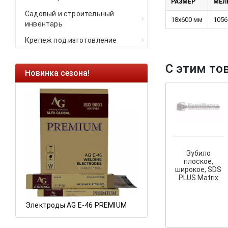
РАЗМЕР
МЕЛК
Садовый и строительный
18х600 мм
1056
инвентарь
Крепеж под изготовление
С этим то
Новинка сезона!
Ликвидация оста
Саморезы кровельн
HARPOON EURO
Ликвидация складс
остатков по ценам 
Зубило
плоское,
широкое, SDS
PLUS Matrix
Электроды AG E-46 PREMIUM